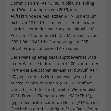
Dominic Thiem (ATP 318), Publikumsliebling
Dieser Wert speichert Ihre Consent-
und Wien-Champion von 2019, in der
Einstellungen. Unter anderem eine
Auftaktrunde seines letzten ATP-Turniers um
zufällig generierte ID, für die
Zweck
historische Speicherung Ihrer
nicht vor 18:00 Uhr auf den Italiener Luciano
vorgenommen Einstellungen, falls der
Darderi, der in der Weltrangliste aktuell auf
Webseiten-Betreiber dies eingestellt
Position 42 zu finden ist. Das Match ist live auf
hat.
ORF 1 (ab 19:45 Uhr Fortsetzung auf ORF
SPORT+) und auf ServusTV zu sehen.
Der zweite Spieltag des Hauptbewerbes wird
in der Wiener Stadthalle um 14:00 Uhr mit der
Partie des Deutschen Jan-Lennard Struff (ATP
40) gegen den als Nummer zwei gesetzten
Australier Alex de Minaur (ATP 10) eröffnet.
Danach greift der fünftgereihte Wien-Finalist
2021, Frances Tiafoe aus den USA (ATP 15),
gegen den Briten Cameron Norrie (ATP 53) ins
Geschehen der diesjährigen Erste Bank Open