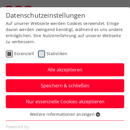
Zurück zur Newsübersicht
Datenschutzeinstellungen
Burgenländischer Tennisverband
Auf unserer Webseite werden Cookies verwendet. Einige
davon werden zwingend benötigt, während es uns andere
ermöglichen, Ihre Nutzererfahrung auf unserer Webseite
zu verbessern.
Turniere
ATP
Essenziell
Statistiken
Noch einmal Thiemstag
bei den Erste Bank Open
Alle akzeptieren
Dominic Thiem startet seine ATP-
Speichern & schließen
Abschiedsvorstellung in Wien gegen
Luciano Darderi aus Italien.
Nur essenzielle Cookies akzeptieren
Verfasst von: Presseaussendung / Redaktion, 21.10.2024
Weitere Informationen anzeigen
Essenziell
Essenzielle Cookies werden für grundlegende
Powered by