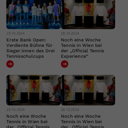
28.10.2024
28.10.2024
Erste Bank Open:
Noch eine Woche
Verdiente Bühne für
Tennis in Wien bei
Sieger:innen des Drei
der „Official Tennis
Tennisschulcups
Experience“
28.10.2024
28.10.2024
Noch eine Woche
Noch eine Woche
Tennis in Wien bei
Tennis in Wien bei
der „Official Tennis
der „Official Tennis