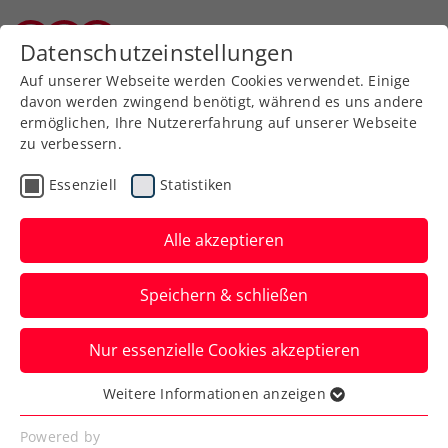
Zurück zur Newsübersicht
Datenschutzeinstellungen
Burgenländischer Tennisverband
Auf unserer Webseite werden Cookies verwendet. Einige
davon werden zwingend benötigt, während es uns andere
ermöglichen, Ihre Nutzererfahrung auf unserer Webseite
zu verbessern.
Turniere
ATP
Essenziell
Statistiken
Erste Bank Open:
Medvedev und Sinner
Alle akzeptieren
feiern Auftaktsiege
Speichern & schließen
Die beiden Topgesetzten des ATP-500-
Nur essenzielle Cookies akzeptieren
Turniers in Wien stehen jeweils mit
Zweisatz-Erfolgen im Achtelfinale.
Weitere Informationen anzeigen
Essenziell
Verfasst von: Presseaussendung / Redaktion, 25.10.2023
Essenzielle Cookies werden für grundlegende
Powered by