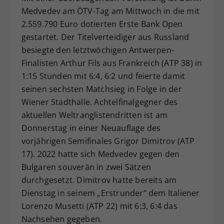
Medvedev am ÖTV-Tag am Mittwoch in die mit
Dieser Wert speichert Ihre Consent-
Einstellungen. Unter anderem eine
2.559.790 Euro dotierten Erste Bank Open
zufällig generierte ID, für die
gestartet. Der Titelverteidiger aus Russland
Zweck
historische Speicherung Ihrer
besiegte den letztwöchigen Antwerpen-
vorgenommen Einstellungen, falls der
Finalisten Arthur Fils aus Frankreich (ATP 38) in
Webseiten-Betreiber dies eingestellt
1:15 Stunden mit 6:4, 6:2 und feierte damit
hat.
seinen sechsten Matchsieg in Folge in der
Wiener Stadthalle. Achtelfinalgegner des
aktuellen Weltranglistendritten ist am
Donnerstag in einer Neuauflage des
vorjährigen Semifinales Grigor Dimitrov (ATP
17). 2022 hatte sich Medvedev gegen den
Bulgaren souverän in zwei Sätzen
durchgesetzt. Dimitrov hatte bereits am
Dienstag in seinem „Erstrunder“ dem Italiener
Lorenzo Musetti (ATP 22) mit 6:3, 6:4 das
Nachsehen gegeben.