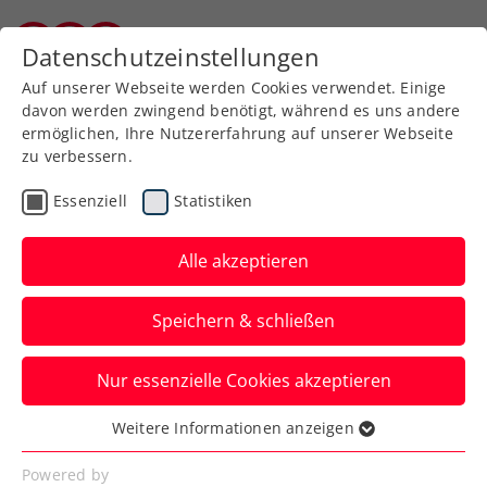
Zurück zur Newsübersicht
Datenschutzeinstellungen
Burgenländischer Tennisverband
Auf unserer Webseite werden Cookies verwendet. Einige
davon werden zwingend benötigt, während es uns andere
ermöglichen, Ihre Nutzererfahrung auf unserer Webseite
zu verbessern.
ATP
Turniere
Essenziell
Statistiken
Erste Bank Open: Miedler
verpasst historische 3.
Alle akzeptieren
Wien-Doppelkrone
Speichern & schließen
Das ÖTV-Ass muss sich beim ATP-
Nur essenzielle Cookies akzeptieren
Heimspiel nach einer Topwoche mit
Francisco Cabral im Endspiel beugen.
Weitere Informationen anzeigen
Essenziell
Verfasst von: Manuel Wachta, 26.10.2025
Essenzielle Cookies werden für grundlegende
Powered by