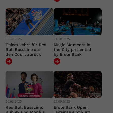
02.10.2025
01.10.2025
Thiem kehrt für Red
Magic Moments in
Bull BassLine auf
the City presented
den Court zurück
by Erste Bank
26.09.2025
25.09.2025
Red Bull BassLine:
Erste Bank Open:
Rublev und Monfils
Tsitsipas gibt kurz