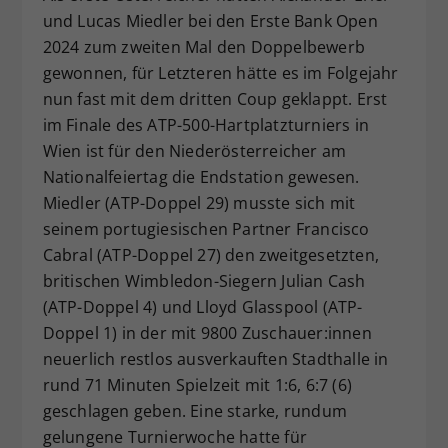
und Lucas Miedler bei den Erste Bank Open
Dieser Wert speichert Ihre Consent-
2024 zum zweiten Mal den Doppelbewerb
Einstellungen. Unter anderem eine
zufällig generierte ID, für die
gewonnen, für Letzteren hätte es im Folgejahr
Zweck
historische Speicherung Ihrer
nun fast mit dem dritten Coup geklappt. Erst
vorgenommen Einstellungen, falls der
im Finale des ATP-500-Hartplatzturniers in
Webseiten-Betreiber dies eingestellt
Wien ist für den Niederösterreicher am
hat.
Nationalfeiertag die Endstation gewesen.
Miedler (ATP-Doppel 29) musste sich mit
seinem portugiesischen Partner Francisco
Cabral (ATP-Doppel 27) den zweitgesetzten,
britischen Wimbledon-Siegern Julian Cash
(ATP-Doppel 4) und Lloyd Glasspool (ATP-
Doppel 1) in der mit 9800 Zuschauer:innen
neuerlich restlos ausverkauften Stadthalle in
rund 71 Minuten Spielzeit mit 1:6, 6:7 (6)
geschlagen geben. Eine starke, rundum
gelungene Turnierwoche hatte für