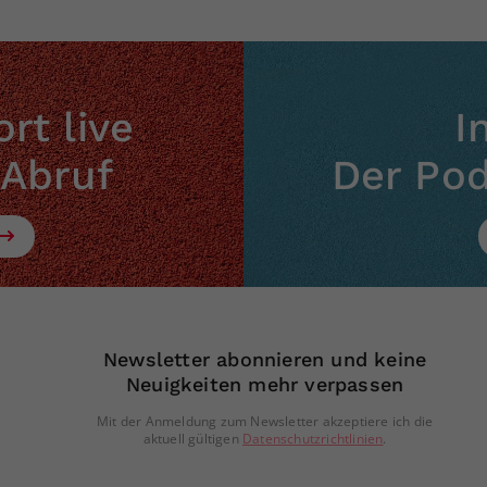
Zweck
generierte ID, für die historische Speicherung
Ihrer vorgenommen Einstellungen, falls der
Webseiten-Betreiber dies eingestellt hat.
rt live
I
 Abruf
Der Po
Newsletter abonnieren und keine
Neuigkeiten mehr verpassen
Mit der Anmeldung zum Newsletter akzeptiere ich die
aktuell gültigen
Datenschutzrichtlinien
.