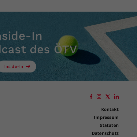
nside-In
dcast des ÖTV
Inside-In
Kontakt
Impressum
Statuten
Datenschutz