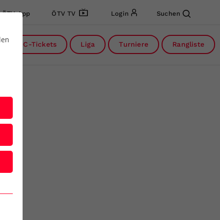
ÖTV App
ÖTV TV
Login
Suchen
den
DC-Tickets
Liga
Turniere
Rangliste