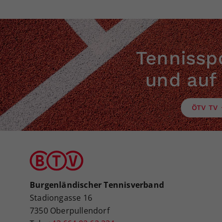
Tennisspo
und auf
ÖTV TV
Burgenländischer Tennisverband
Stadiongasse 16
7350 Oberpullendorf