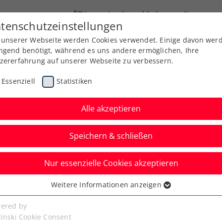
ÖTV
Landesverbände
News
tenschutzeinstellungen
 unserer Webseite werden Cookies verwendet. Einige davon wer
Ausbildung
Services
Über uns
ngend benötigt, während es uns andere ermöglichen, Ihre
zererfahrung auf unserer Webseite zu verbessern.
Essenziell
Statistiken
Alle akzeptieren
Speichern & schließen
Nur essenzielle Cookies akzeptieren
Weitere Informationen anzeigen
ssenziell
rungen
senzielle Cookies werden für grundlegende Funktionen der
ered by
bseite benötigt. Dadurch ist gewährleistet, dass die Webseite
linski Cookie Consent