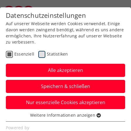
Datenschutzeinstellungen
Burgenländischer Tennisverband
Auf unserer Webseite werden Cookies verwendet. Einige
davon werden zwingend benötigt, während es uns andere
ermöglichen, Ihre Nutzererfahrung auf unserer Webseite
zu verbessern.
Essenziell
Statistiken
Tennissport live
Alle akzeptieren
und auf Abruf
Speichern & schließen
ÖTV TV
Nur essenzielle Cookies akzeptieren
Weitere Informationen anzeigen
Essenziell
Inside-In
Essenzielle Cookies werden für grundlegende
Powered by