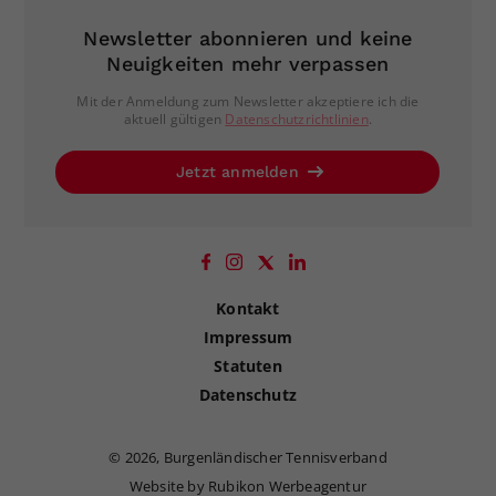
Dieser Wert speichert Ihre Consent-
Newsletter abonnieren und keine
Einstellungen. Unter anderem eine
Neuigkeiten mehr verpassen
zufällig generierte ID, für die
Zweck
historische Speicherung Ihrer
Mit der Anmeldung zum Newsletter akzeptiere ich die
aktuell gültigen
Datenschutzrichtlinien
.
vorgenommen Einstellungen, falls der
Webseiten-Betreiber dies eingestellt
hat.
Jetzt anmelden
Kontakt
Impressum
Statuten
Datenschutz
©
2026, Burgenländischer Tennisverband
Website by Rubikon Werbeagentur