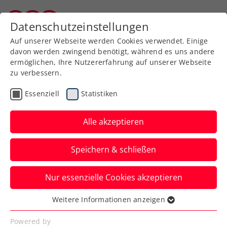
Zurück zur Newsübersicht
Datenschutzeinstellungen
Burgenländischer Tennisverband
Auf unserer Webseite werden Cookies verwendet. Einige
davon werden zwingend benötigt, während es uns andere
ermöglichen, Ihre Nutzererfahrung auf unserer Webseite
zu verbessern.
Turniere
ATP
Essenziell
Statistiken
Erste Bank Open: Profis
und Promis schlagen
Alle akzeptieren
beim Rado-ProAm auf
Speichern & schließen
Im Colony Club in Wien kommt es einmal
Nur essenzielle Cookies akzeptieren
mehr zum Aufeinandertreffen der
Prominenz mit den Tennisstars.
Weitere Informationen anzeigen
Essenziell
Verfasst von: Presseaussendung / Redaktion, 20.09.2023
Essenzielle Cookies werden für grundlegende
Powered by