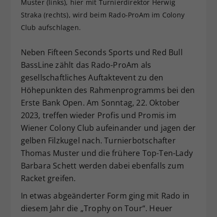
Muster (links), hier mit Turnierdirektor Herwig
Dieser Wert speichert Ihre Consent-
Straka (rechts), wird beim Rado-ProAm im Colony
Einstellungen. Unter anderem eine
Club aufschlagen.
zufällig generierte ID, für die
Zweck
historische Speicherung Ihrer
Neben Fifteen Seconds Sports und Red Bull
vorgenommen Einstellungen, falls der
BassLine zählt das Rado-ProAm als
Webseiten-Betreiber dies eingestellt
hat.
gesellschaftliches Auftaktevent zu den
Höhepunkten des Rahmenprogramms bei den
Erste Bank Open. Am Sonntag, 22. Oktober
2023, treffen wieder Profis und Promis im
Wiener Colony Club aufeinander und jagen der
gelben Filzkugel nach. Turnierbotschafter
Thomas Muster und die frühere Top-Ten-Lady
Barbara Schett werden dabei ebenfalls zum
Racket greifen.
In etwas abgeänderter Form ging mit Rado in
diesem Jahr die „Trophy on Tour“. Heuer