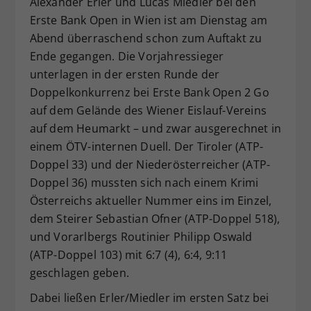
Alexander Erler und Lucas Miedler bei den
Dieser Wert speichert Ihre Consent-
Erste Bank Open in Wien ist am Dienstag am
Einstellungen. Unter anderem eine
Abend überraschend schon zum Auftakt zu
zufällig generierte ID, für die
Ende gegangen. Die Vorjahressieger
Zweck
historische Speicherung Ihrer
unterlagen in der ersten Runde der
vorgenommen Einstellungen, falls der
Doppelkonkurrenz bei Erste Bank Open 2 Go
Webseiten-Betreiber dies eingestellt
hat.
auf dem Gelände des Wiener Eislauf-Vereins
auf dem Heumarkt – und zwar ausgerechnet in
einem ÖTV-internen Duell. Der Tiroler (ATP-
Doppel 33) und der Niederösterreicher (ATP-
Doppel 36) mussten sich nach einem Krimi
Österreichs aktueller Nummer eins im Einzel,
dem Steirer Sebastian Ofner (ATP-Doppel 518),
und Vorarlbergs Routinier Philipp Oswald
(ATP-Doppel 103) mit 6:7 (4), 6:4, 9:11
geschlagen geben.
Dabei ließen Erler/Miedler im ersten Satz bei