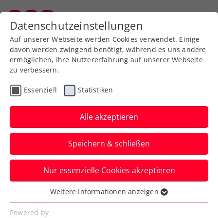
Zurück zur Newsübersicht
Datenschutzeinstellungen
Burgenländischer Tennisverband
Auf unserer Webseite werden Cookies verwendet. Einige
davon werden zwingend benötigt, während es uns andere
ermöglichen, Ihre Nutzererfahrung auf unserer Webseite
zu verbessern.
Turniere
ATP
Essenziell
Statistiken
Erste Bank Open:
Titelverteidiger
Alle akzeptieren
Erler/Miedler im ÖTV-
Speichern & schließen
Duell ausgeschieden
Nur essenzielle Cookies akzeptieren
Sebastian Ofner und Philipp Oswald
gewinnen beim ATP-500-Turnier in Wien
Weitere Informationen anzeigen
Essenziell
nach abgewehrten Matchbällen.
Essenzielle Cookies werden für grundlegende
Powered by