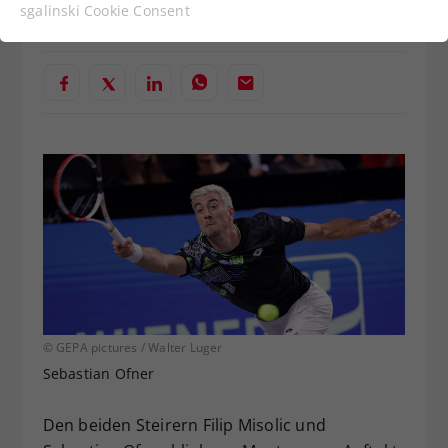
Funktionen der Webseite benötigt. Dadurch ist
Verfasst von: Presseaussendung / Redaktion, 23.10.2023
sgalinski Cookie Consent
gewährleistet, dass die Webseite einwandfrei
funktioniert.
Cookie-Informationen anzeigen
Name
cookie_optin
Anbieter
Statistiken
Laufzeit
1 Jahr
Dieses Cookie wird verwendet, um
Zweck
Ihre Cookie-Einstellungen für diese
Website zu speichern.
Name
SgCookieOptin.lastPreferences
© GEPA pictures / Walter Luger
Sebastian Ofner
Anbieter
Den beiden Steirern Filip Misolic und
Laufzeit
1 Jahr