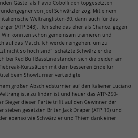
den Gäste, als Flavio Cobolli den topgesetzten
rundengegner von Joel Schwärzler zog. Mit einem
 italienische Weltranglisten-30. dann auch für das
rger (ATP 348). „Ich sehe das eher als Chance, gegen
n. Wir konnten schon gemeinsam trainieren und
ch auf das Match. Ich werde reingehen, um zu
t nicht so hoch sind“, schätzte Schwärzler die
uch bei Red Bull BassLine standen sich die beiden am
 Tiebreak-Kurzsätzen mit dem besseren Ende für
stitel beim Showturnier verteidigte.
einem großen Abschiedsturnier auf den Italiener Luciano
 Weltrangliste zu finden ist und heuer das ATP-250-
 Sieger dieser Partie trifft auf den Gewinner der
sieben gesetzten Briten Jack Draper (ATP 19) und
, der ebenso wie Schwärzler und Thiem dank einer