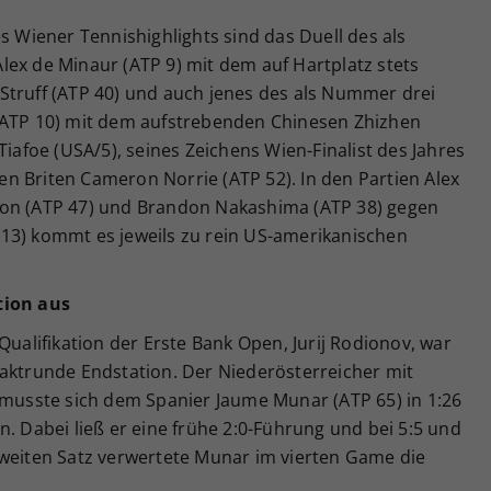
s Wiener Tennishighlights sind das Duell des als
lex de Minaur (ATP 9) mit dem auf Hartplatz stets
Struff (ATP 40) und auch jenes des als Nummer drei
(ATP 10) mit dem aufstrebenden Chinesen Zhizhen
Tiafoe (USA/5), seines Zeichens Wien-Finalist des Jahres
n Briten Cameron Norrie (ATP 52). In den Partien Alex
ron (ATP 47) und Brandon Nakashima (ATP 38) gegen
13) kommt es jeweils zu rein US-amerikanischen
tion aus
Qualifikation der Erste Bank Open, Jurij Rodionov, war
taktrunde Endstation. Der Niederösterreicher mit
 musste sich dem Spanier Jaume Munar (ATP 65) in 1:26
n. Dabei ließ er eine frühe 2:0-Führung und bei 5:5 und
zweiten Satz verwertete Munar im vierten Game die