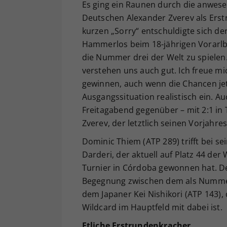
Es ging ein Raunen durch die anwesen
Deutschen Alexander Zverev als Erst
kurzen „Sorry“ entschuldigte sich der
Hammerlos beim 18-jährigen Vorarlbe
die Nummer drei der Welt zu spiele
verstehen uns auch gut. Ich freue mi
gewinnen, auch wenn die Chancen jetz
Ausgangssituation realistisch ein. A
Freitagabend gegenüber – mit 2:1 in
Zverev, der letztlich seinen Vorjahre
Dominic Thiem (ATP 289) trifft bei s
Darderi, der aktuell auf Platz 44 der
Turnier in Córdoba gewonnen hat. Der
Begegnung zwischen dem als Nummer 
dem Japaner Kei Nishikori (ATP 143)
Wildcard im Hauptfeld mit dabei ist.
Etliche Erstrundenkracher