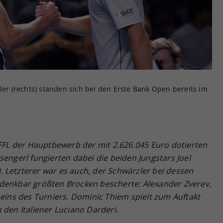
Zweck
generierte ID, für die historische Speicherung
Ihrer vorgenommen Einstellungen, falls der
Webseiten-Betreiber dies eingestellt hat.
ler (rechts) standen sich bei den Erste Bank Open bereits im
L der Hauptbewerb der mit 2.626.045 Euro dotierten
sengerl fungierten dabei die beiden Jungstars Joel
n). Letzterer war es auch, der Schwärzler bei dessen
denkbar größten Brocken bescherte: Alexander Zverev,
ns des Turniers. Dominic Thiem spielt zum Auftakt
 den Italiener Luciano Darderi.