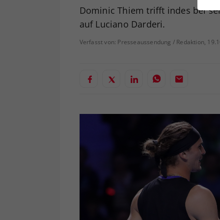
ei
Dominic Thiem trifft indes bei s
auf Luciano Darderi.
Verfasst von: Presseaussendung / Redaktion, 19.
S