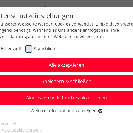
ÖTV
Landesverbände
News
tenschutzeinstellungen
 unserer Webseite werden Cookies verwendet. Einige davon wer
Ausbildung
Services
Über uns
ngend benötigt, während es uns andere ermöglichen, Ihre
zererfahrung auf unserer Webseite zu verbessern.
Essenziell
Statistiken
Alle akzeptieren
Speichern & schließen
Nur essenzielle Cookies akzeptieren
n: Schwärzler bei
Weitere Informationen anzeigen
ssenziell
gen Zverev
senzielle Cookies werden für grundlegende Funktionen der
ered by
bseite benötigt. Dadurch ist gewährleistet, dass die Webseite
linski Cookie Consent