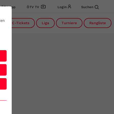
ÖTV App
ÖTV TV
Login
Suchen
den
DC-Tickets
Liga
Turniere
Rangliste