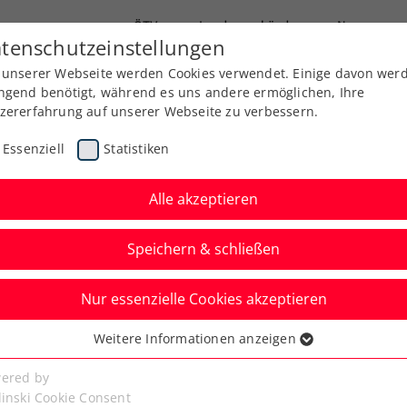
ÖTV
Landesverbände
News
tenschutzeinstellungen
 unserer Webseite werden Cookies verwendet. Einige davon wer
Ausbildung
Services
Über uns
ngend benötigt, während es uns andere ermöglichen, Ihre
zererfahrung auf unserer Webseite zu verbessern.
Essenziell
Statistiken
Alle akzeptieren
Speichern & schließen
Nur essenzielle Cookies akzeptieren
n: 2. Wien-Triumph
Weitere Informationen anzeigen
ssenziell
on Erler/Miedler
senzielle Cookies werden für grundlegende Funktionen der
ered by
bseite benötigt. Dadurch ist gewährleistet, dass die Webseite
linski Cookie Consent