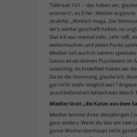
Tiebreak 10:1 – das haben wir, glaube
erinnern“, so Erler. Miedler ergänzte
strahlte: „Wirklich mega. Die Stimm
wir’s wieder geschafft haben, ist ung
Das 4:6 war mental sehr, sehr taff, 
weitermachen und jeden Punkt spiele
Miedler sah auch in seinem spektakul
Satzes einen kleinen Puzzlestein im 
unwichtig: Im Endeffekt haben wir 
Da ist die Stimmung, glaube ich, da
gar nicht mehr möglich war.“ Angepei
anschließend ein fehlerfreies Match 
Miedler lässt „die Katze aus dem S
Miedler konnte ihren diesjährigen Co
ganz anders. Wenn du das vor zwei Ja
ganze Woche überhaupt nicht genie