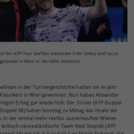
Zweck
generierte ID, für die historische Speicherung
Ihrer vorgenommen Einstellungen, falls der
Webseiten-Betreiber dies eingestellt hat.
uf der ATP-Tour durften Alexander Erler (links) und Lucas
egerpokal in Wien in die Höhe stemmen.
pelteam in der Turniergeschichte hatten sie im Jahr
Klassikers in Wien gewonnen. Nun haben Alexander
rtigen Erfolg gar wiederholt: Der Tiroler (ATP-Doppel
-Doppel 58) haben Sonntag zu Mittag das Finale der
n. In der einmal mehr restlos ausverkauften Wiener
 britisch-neuseeländische Team Neal Skupski (ATP-
ppel 24) mit 4:6, 6:3 und 10:1 im Match Tiebreak. Für