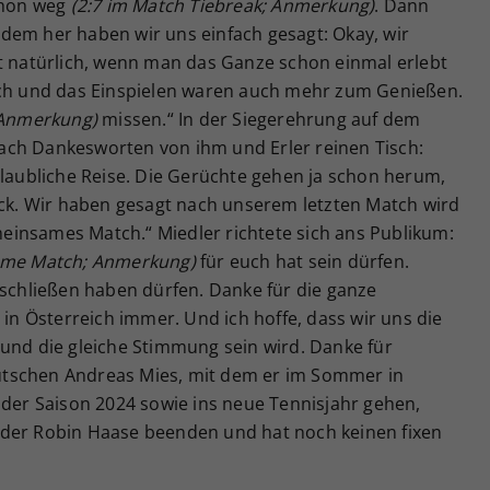
schon weg
(2:7 im Match Tiebreak; Anmerkung)
. Dann
dem her haben wir uns einfach gesagt: Okay, wir
ft natürlich, wenn man das Ganze schon einmal erlebt
tch und das Einspielen waren auch mehr zum Genießen.
; Anmerkung)
missen.“ In der Siegerehrung auf dem
ach Dankesworten von ihm und Erler reinen Tisch:
glaubliche Reise. Die Gerüchte gehen ja schon herum,
ack. Wir haben gesagt nach unserem letzten Match wird
emeinsames Match.“ Miedler richtete sich ans Publikum:
same Match; Anmerkung)
für euch hat sein dürfen.
bschließen haben dürfen. Danke für die ganze
 in Österreich immer. Und ich hoffe, dass wir uns die
 und die gleiche Stimmung sein wird. Danke für
Deutschen Andreas Mies, mit dem er im Sommer in
 der Saison 2024 sowie ins neue Tennisjahr gehen,
nder Robin Haase beenden und hat noch keinen fixen