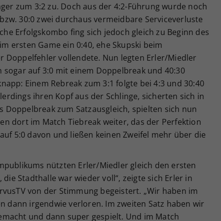
läger zum 3:2 zu. Doch aus der 4:2-Führung wurde noch
15 bzw. 30:0 zwei durchaus vermeidbare Serviceverluste
sche Erfolgskombo fing sich jedoch gleich zu Beginn des
h im ersten Game ein 0:40, ehe Skupski beim
 Doppelfehler vollendete. Nun legten Erler/Miedler
 sogar auf 3:0 mit einem Doppelbreak und 40:30
napp: Einem Rebreak zum 3:1 folgte bei 4:3 und 30:40
lerdings ihren Kopf aus der Schlinge, sicherten sich in
 Doppelbreak zum Satzausgleich, spielten sich nun
n dort im Match Tiebreak weiter, das der Perfektion
auf 5:0 davon und ließen keinen Zweifel mehr über die
mpublikums nützten Erler/Miedler gleich den ersten
die Stadthalle war wieder voll“, zeigte sich Erler in
ervusTV von der Stimmung begeistert. „Wir haben im
en dann irgendwie verloren. Im zweiten Satz haben wir
emacht und dann super gespielt. Und im Match