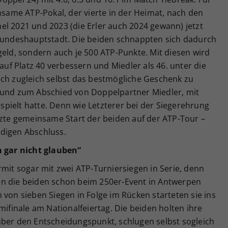
insame ATP-Pokal, der vierte in der Heimat, nach den
el 2021 und 2023 (die Erler auch 2024 gewann) jetzt
 Bundeshauptstadt. Die beiden schnappten sich dadurch
geld, sondern auch je 500 ATP-Punkte. Mit diesen wird
 auf Platz 40 verbessern und Miedler als 46. unter die
ich zugleich selbst das bestmögliche Geschenk zu
 und zum Abschied von Doppelpartner Miedler, mit
pielt hatte. Denn wie Letzterer bei der Siegerehrung
tzte gemeinsame Start der beiden auf der ATP-Tour –
digen Abschluss.
h gar nicht glauben“
rmit sogar mit zwei ATP-Turniersiegen in Serie, denn
en die beiden schon beim 250er-Event in Antwerpen
 von sieben Siegen in Folge im Rücken starteten sie ins
mifinale am Nationalfeiertag. Die beiden holten ihre
über den Entscheidungspunkt, schlugen selbst sogleich