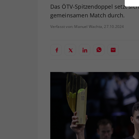
ei
Das ÖTV-Spitzendoppel setzt sich
gemeinsamen Match durch.
Verfasst von: Manuel Wachta, 27.10.2024
S