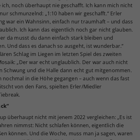
 ich, noch überhaupt nie geschafft. Ich kann mich nicht
 nur schmunzelnd: „1:10 haben wir geschafft.“ Erler
ung war ein Wahnsinn, einfach nur traumhaft – und dass
laublich. Ich kann das eigentlich noch gar nicht glauben.
aber da musst du dann einfach stark bleiben und
n. Und dass es danach so ausgeht, ist wunderbar.“
ären Schlag im Liegen im letzten Spiel des zweiten
Mosaik: „Der war echt unglaublich. Der war auch nicht
den Schwung und die Halle dann echt gut mitgenommen.
nn nochmal in die Höhe gegangen – auch wenn das fast
tscht von den Fans, spielten Erler/Miedler
Tiebreak.
ack“
up überhaupt nicht mit jenem 2022 vergleichen: „Es ist
hren nimmst: Nicht schlafen können, eigentlich die
ßen können. Und die Woche, muss man ja sagen, waren