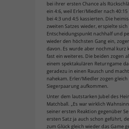
bei ihrer ersten Chance als Rücksch
ein 4:6, weil Erler/Miedler nach 40:
bei 4:3 und 4:5 kassierten. Die heimi
zweiten Satzes wieder, erspielte sic
Entscheidungspunkt nachhalf und per
wieder den höchsten Gang ein, zogen
davon. Es wurde aber nochmal kurz k
fast ein weiteres. Die beiden zogen al
einem spektakulären Returngame das
geradezu in einen Rausch und machte
nahekam. Erler/Miedler zogen gleich 
Siegerpaarung aufkommen.
Unter dem lautstarken Jubel des Hei
Matchball. „Es war wirklich Wahnsinn, 
seiner ersten Reaktion gegenüber S
ersten Satz ja auch schon geführt, d
zum Glück gleich wieder das Game g