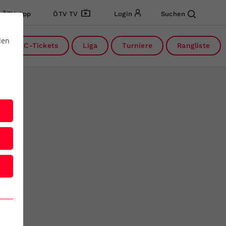
ÖTV App
ÖTV TV
Login
Suchen
den
DC-Tickets
Liga
Turniere
Rangliste