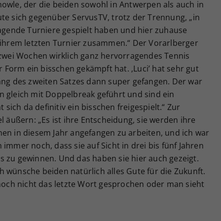
owle, der die beiden sowohl in Antwerpen als auch in
te sich gegenüber ServusTV, trotz der Trennung, „in
ragende Turniere gespielt haben und hier zuhause
i ihrem letzten Turnier zusammen.“ Der Vorarlberger
n zwei Wochen wirklich ganz hervorragendes Tennis
er Form ein bisschen gekämpft hat. ‚Luci’ hat sehr gut
fang des zweiten Satzes dann super gefangen. Der war
n gleich mit Doppelbreak geführt und sind ein
ich da definitiv ein bisschen freigespielt.“ Zur
l äußern: „Es ist ihre Entscheidung, sie werden ihre
nen in diesem Jahr angefangen zu arbeiten, und ich war
immer noch, dass sie auf Sicht in drei bis fünf Jahren
s zu gewinnen. Und das haben sie hier auch gezeigt.
Ich wünsche beiden natürlich alles Gute für die Zukunft.
 noch nicht das letzte Wort gesprochen oder man sieht