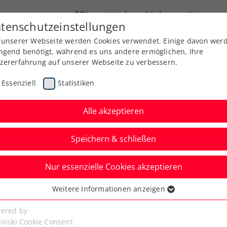
ÖTV
Landesverbände
News
tenschutzeinstellungen
 unserer Webseite werden Cookies verwendet. Einige davon wer
Ausbildung
Services
Über uns
ngend benötigt, während es uns andere ermöglichen, Ihre
zererfahrung auf unserer Webseite zu verbessern.
Essenziell
Statistiken
Alle akzeptieren
Speichern & schließen
Nur essenzielle Cookies akzeptieren
zel Open – wenn
Weitere Informationen anzeigen
ssenziell
n Kochlöffel
senzielle Cookies werden für grundlegende Funktionen der
ered by
bseite benötigt. Dadurch ist gewährleistet, dass die Webseite
linski Cookie Consent