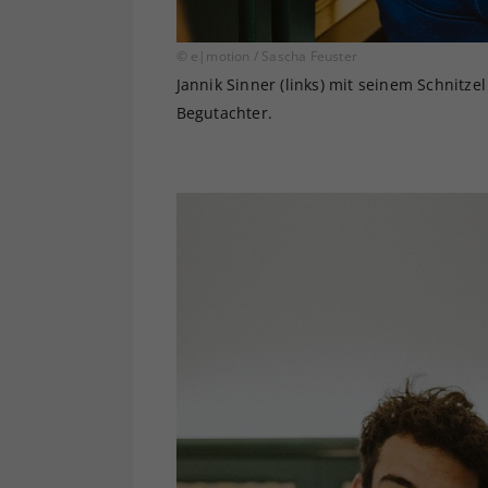
© e|motion / Sascha Feuster
Jannik Sinner (links) mit seinem Schnitz
Begutachter.