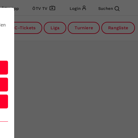
ÖTV App
ÖTV TV
Login
Suchen
den
DC-Tickets
Liga
Turniere
Rangliste