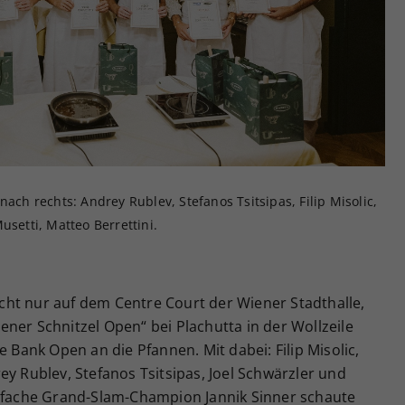
Zweck
generierte ID, für die historische Speicherung
Ihrer vorgenommen Einstellungen, falls der
Webseiten-Betreiber dies eingestellt hat.
nach rechts: Andrey Rublev, Stefanos Tsitsipas, Filip Misolic,
usetti, Matteo Berrettini.
ht nur auf dem Centre Court der Wiener Stadthalle,
ner Schnitzel Open“ bei Plachutta in der Wollzeile
e Bank Open an die Pfannen. Mit dabei: Filip Misolic,
ey Rublev, Stefanos Tsitsipas, Joel Schwärzler und
erfache Grand-Slam-Champion Jannik Sinner schaute