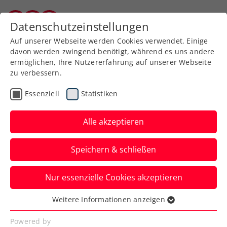
Zurück zur Newsübersicht
Datenschutzeinstellungen
Burgenländischer Tennisverband
Auf unserer Webseite werden Cookies verwendet. Einige
davon werden zwingend benötigt, während es uns andere
ermöglichen, Ihre Nutzererfahrung auf unserer Webseite
zu verbessern.
ATP
Turniere
Essenziell
Statistiken
Rodionov vor Erste Bank
Open: „Der ‚Miso’ hat die
Alle akzeptieren
Auslosung gewonnen“
Speichern & schließen
Österreichs Nummern eins und drei im
Nur essenzielle Cookies akzeptieren
gemeinsamen Interview vorm Heimspiel
beim ATP-Turnier in Wien.
Weitere Informationen anzeigen
Essenziell
Verfasst von: Manuel Wachta, 20.10.2025
Essenzielle Cookies werden für grundlegende
Powered by