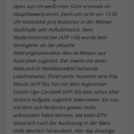
Open aus rot-weiß-roter Sicht erstmals im
Dieser Wert speichert Ihre Consent-
Hauptbewerb ernst, denn um nicht vor 17:30
Einstellungen. Unter anderem eine
zufällig generierte ID, für die
Uhr bestreitet Jurij Rodionov in der Wiener
Zweck
historische Speicherung Ihrer
Stadthalle sein Auftaktmatch. Dem
vorgenommen Einstellungen, falls der
Niederösterreicher (ATP 154) wurde kein
Webseiten-Betreiber dies eingestellt
Geringerer als der aktuelle
hat.
Weltranglistensiebte Alex de Minaur aus
Australien zugelost. Der zweite mit einer
Wildcard im Weltklassefeld stehende
Lokalmatador, Österreichs Nummer eins Filip
Misolic (ATP 95), hat mit dem Argentinier
Camilo Ugo Carabelli (ATP 50) eine schon eher
lösbare Aufgabe zugeteilt bekommen. Ein Los,
mit dem sich Rodionov gewiss mehr
anfreunden hätte können, wie beim ÖTV-
Gespräch nach der Auslosung in der Marx
Halle deutlich herauskam. Hier das knackige