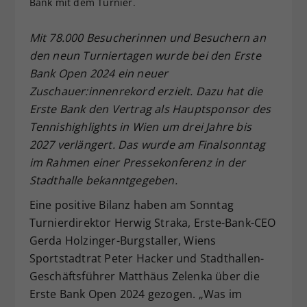
Bank mit dem Turnier.
Dieser Wert speichert Ihre Consent-
Einstellungen. Unter anderem eine
Mit 78.000 Besucherinnen und Besuchern an
zufällig generierte ID, für die
den neun Turniertagen wurde bei den Erste
Zweck
historische Speicherung Ihrer
Bank Open 2024 ein neuer
vorgenommen Einstellungen, falls der
Zuschauer:innenrekord erzielt. Dazu hat die
Webseiten-Betreiber dies eingestellt
hat.
Erste Bank den Vertrag als Hauptsponsor des
Tennishighlights in Wien um drei Jahre bis
2027 verlängert. Das wurde am Finalsonntag
im Rahmen einer Pressekonferenz in der
Stadthalle bekanntgegeben.
Eine positive Bilanz haben am Sonntag
Turnierdirektor Herwig Straka, Erste-Bank-CEO
Gerda Holzinger-Burgstaller, Wiens
Sportstadtrat Peter Hacker und Stadthallen-
Geschäftsführer Matthäus Zelenka über die
Erste Bank Open 2024 gezogen. „Was im