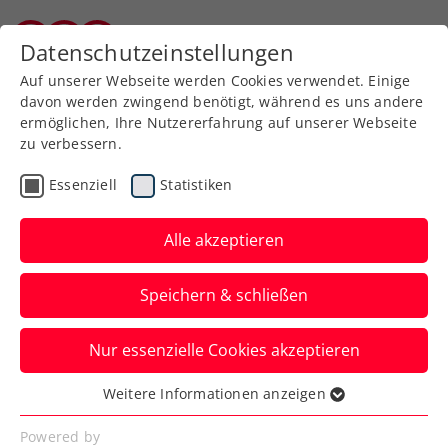
Zurück zur Newsübersicht
Datenschutzeinstellungen
Burgenländischer Tennisverband
Auf unserer Webseite werden Cookies verwendet. Einige
davon werden zwingend benötigt, während es uns andere
ermöglichen, Ihre Nutzererfahrung auf unserer Webseite
zu verbessern.
Turniere
ATP
Essenziell
Statistiken
Erste Bank Open: 78.000
Fans und
Alle akzeptieren
Vertragsverlängerung mit
Speichern & schließen
Erste Bank
Nur essenzielle Cookies akzeptieren
Das ATP-Turnier in Wien verzeichnet auch
2024 einen Rekord und darf weiter mit
Weitere Informationen anzeigen
Essenziell
seinem Hauptsponsor planen.
Essenzielle Cookies werden für grundlegende
Powered by