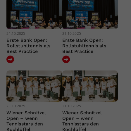
21.10.2025
21.10.2025
Erste Bank Open:
Erste Bank Open:
Rollstuhltennis als
Rollstuhltennis als
Best Practice
Best Practice
21.10.2025
21.10.2025
Wiener Schnitzel
Wiener Schnitzel
Open – wenn
Open – wenn
Tennisstars den
Tennisstars den
Kochlöffel
Kochlöffel