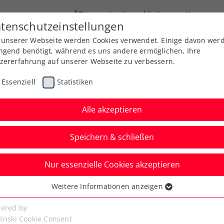
ÖTV
Landesverbände
News
tenschutzeinstellungen
 unserer Webseite werden Cookies verwendet. Einige davon wer
Ausbildung
Services
Über uns
ngend benötigt, während es uns andere ermöglichen, Ihre
zererfahrung auf unserer Webseite zu verbessern.
Essenziell
Statistiken
Alle akzeptieren
Speichern & schließen
Nur essenzielle Cookies akzeptieren
Weitere Informationen anzeigen
ssenziell
senzielle Cookies werden für grundlegende Funktionen der
ered by
bseite benötigt. Dadurch ist gewährleistet, dass die Webseite
linski Cookie Consent