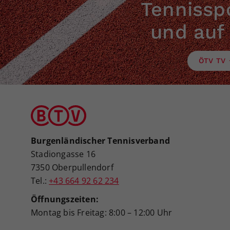
Tennisspo
und auf
ÖTV TV
Burgenländischer Tennisverband
Stadiongasse 16
7350 Oberpullendorf
Tel.:
+43 664 92 62 234
Öffnungszeiten:
Montag bis Freitag: 8:00 – 12:00 Uhr