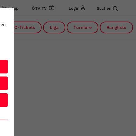
ÖTV App
ÖTV TV
Login
Suchen
den
DC-Tickets
Liga
Turniere
Rangliste