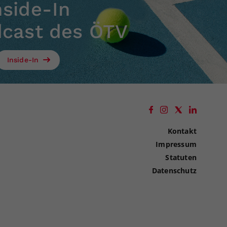
nside-In
dcast des ÖTV
Inside-In
Kontakt
Impressum
Statuten
Datenschutz