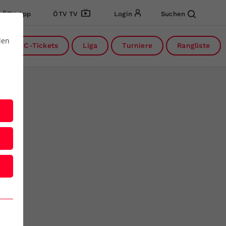
ÖTV App
ÖTV TV
Login
Suchen
den
DC-Tickets
Liga
Turniere
Rangliste