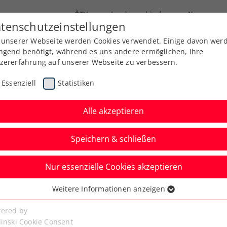
ÖTV
Landesverbände
News
tenschutzeinstellungen
 unserer Webseite werden Cookies verwendet. Einige davon wer
Ausbildung
Services
Über uns
ngend benötigt, während es uns andere ermöglichen, Ihre
zererfahrung auf unserer Webseite zu verbessern.
Essenziell
Statistiken
Alle akzeptieren
Speichern & schließen
Nur essenzielle Cookies akzeptieren
n: Schwärzler gewinnt
Weitere Informationen anzeigen
ssenziell
ele Erfahrungen
senzielle Cookies werden für grundlegende Funktionen der
ered by
bseite benötigt. Dadurch ist gewährleistet, dass die Webseite
linski Cookie Consent