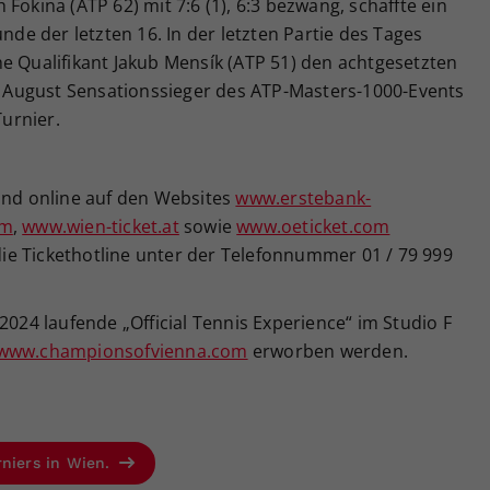
Fokina (ATP 62) mit 7:6 (1), 6:3 bezwang, schaffte ein
unde der letzten 16. In der letzten Partie des Tages
e Qualifikant Jakub Mensík (ATP 51) den achtgesetzten
im August Sensationssieger des ATP-Masters-1000-Events
Turnier.
sind online auf den Websites
www.erstebank-
om
,
www.wien-ticket.at
sowie
www.oeticket.com
 die Tickethotline unter der Telefonnummer 01 / 79 999
2024 laufende „Official Tennis Experience“ im Studio F
www.championsofvienna.com
erworben werden.
rniers in Wien.