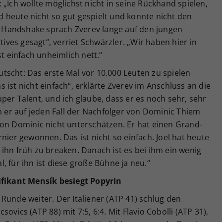
 „Ich wollte möglichst nicht in seine Rückhand spielen,
 heute nicht so gut gespielt und konnte nicht den
Handshake sprach Zverev lange auf den jungen
tives gesagt“, verriet Schwärzler. „Wir haben hier in
st einfach unheimlich nett.“
erutscht: Das erste Mal vor 10.000 Leuten zu spielen
ist nicht einfach“, erklärte Zverev im Anschluss an die
 super Talent, und ich glaube, dass er es noch sehr, sehr
nn er auf jeden Fall der Nachfolger von Dominic Thiem
von Dominic nicht unterschätzen. Er hat einen Grand-
nier gewonnen. Das ist nicht so einfach. Joel hat heute
ihn früh zu breaken. Danach ist es bei ihm ein wenig
, für ihn ist diese große Bühne ja neu.“
lifikant Mensík besiegt Popyrin
Runde weiter. Der Italiener (ATP 41) schlug den
vics (ATP 88) mit 7:5, 6:4. Mit Flavio Cobolli (ATP 31),