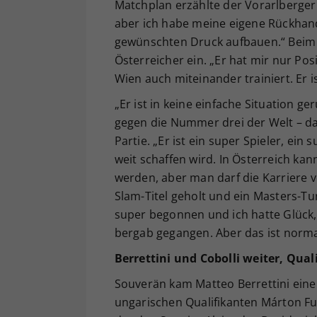
Matchplan erzählte der Vorarlberger:
aber ich habe meine eigene Rückhand
gewünschten Druck aufbauen.“ Beim 
Österreicher ein. „Er hat mir nur Posi
Wien auch miteinander trainiert. Er i
„Er ist in keine einfache Situation g
gegen die Nummer drei der Welt – das 
Partie. „Er ist ein super Spieler, ein
weit schaffen wird. In Österreich ka
werden, aber man darf die Karriere 
Slam-Titel geholt und ein Masters-Tur
super begonnen und ich hatte Glück, 
bergab gegangen. Aber das ist normal
Berrettini und Cobolli weiter, Qua
Souverän kam Matteo Berrettini eine 
ungarischen Qualifikanten Márton Fucso