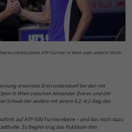
Zweck
generierte ID, für die historische Speicherung
Ihrer vorgenommen Einstellungen, falls der
Webseiten-Betreiber dies eingestellt hat.
 Zverev (rechts) beim ATP-Turnier in Wien zum unterm Strich
annung erwartete Erstrundenduell bei den mit
 Open in Wien zwischen Alexander Zverev und der
el Schwärzler endete mit einem 6:2,-6:2-Sieg des
 Auftritt auf ATP-500-Turnierebene – und das noch dazu
tadthalle. Zu Beginn trug das Publikum den