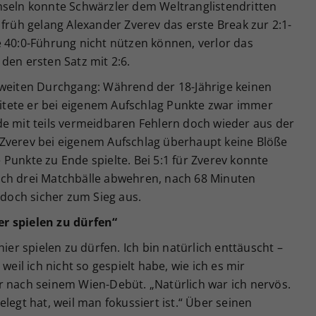
hseln konnte Schwärzler dem Weltranglistendritten
 früh gelang Alexander Zverev das erste Break zur 2:1-
e 40:0-Führung nicht nützen können, verlor das
den ersten Satz mit 2:6.
zweiten Durchgang: Während der 18-Jährige keinen
reitete er bei eigenem Aufschlag Punkte zwar immer
de mit teils vermeidbaren Fehlern doch wieder aus der
Zverev bei eigenem Aufschlag überhaupt keine Blöße
Punkte zu Ende spielte. Bei 5:1 für Zverev konnte
och drei Matchbälle abwehren, nach 68 Minuten
 doch sicher zum Sieg aus.
r spielen zu dürfen“
hier spielen zu dürfen. Ich bin natürlich enttäuscht –
weil ich nicht so gespielt habe, wie ich es mir
r nach seinem Wien-Debüt. „Natürlich war ich nervös.
legt hat, weil man fokussiert ist.“ Über seinen