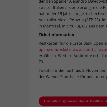
der den Spanier Alejandro Davidovich 
zweiter Italiener den Sprung in die R
nahm der 19 Jahre junge, tschechisch
Australier Alexei Popyrin (ATP 25), 
in Montréal, mit 7:6 (3), 6:2 aus dem 
Ticketinformation
Restkarten für die Erste Bank Open 
open.com/tickets
,
www.stadthalle.c
erhältlich. Weitere Auskünfte erteilt
79.
Tickets für die noch bis 3. November 
der Wiener Stadthalle können unter
Hier alle Ergebnisse des ATP-500-Tu