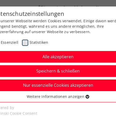
ÖTV
Landesverbände
News
tenschutzeinstellungen
 unserer Webseite werden Cookies verwendet. Einige davon wer
Ausbildung
Services
Über uns
ngend benötigt, während es uns andere ermöglichen, Ihre
zererfahrung auf unserer Webseite zu verbessern.
Essenziell
Statistiken
Alle akzeptieren
Speichern & schließen
Nur essenzielle Cookies akzeptieren
n: Rodionov unterliegt
Weitere Informationen anzeigen
ssenziell
iem de Minaur
senzielle Cookies werden für grundlegende Funktionen der
ered by
bseite benötigt. Dadurch ist gewährleistet, dass die Webseite
linski Cookie Consent