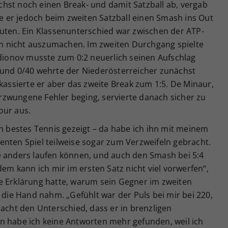
hst noch einen Break- und damit Satzball ab, vergab
ehe er jedoch beim zweiten Satzball einen Smash ins Out
nuten. Ein Klassenunterschied war zwischen der ATP-
 nicht auszumachen. Im zweiten Durchgang spielte
odionov musste zum 0:2 neuerlich seinen Aufschlag
 und 0/40 wehrte der Niederösterreicher zunächst
 kassierte er aber das zweite Break zum 1:5. De Minaur,
zwungene Fehler beging, servierte danach sicher zu
our aus.
in bestes Tennis gezeigt – da habe ich ihn mit meinem
enten Spiel teilweise sogar zum Verzweifeln gebracht.
e anders laufen können, und auch den Smash bei 5:4
dem kann ich mir im ersten Satz nicht viel vorwerfen“,
e Erklärung hatte, warum sein Gegner im zweiten
ie Hand nahm. „Gefühlt war der Puls bei mir bei 220,
macht den Unterschied, dass er in brenzligen
n habe ich keine Antworten mehr gefunden, weil ich