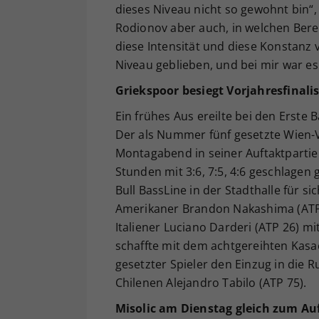
dieses Niveau nicht so gewohnt bin“, 
Rodionov aber auch, in welchen Bere
diese Intensität und diese Konstanz v
Niveau geblieben, und bei mir war e
Griekspoor besiegt Vorjahresfinal
Ein frühes Aus ereilte bei den Erst
Der als Nummer fünf gesetzte Wien-V
Montagabend in seiner Auftaktpartie
Stunden mit 3:6, 7:5, 4:6 geschlagen
Bull BassLine in der Stadthalle für si
Amerikaner Brandon Nakashima (ATP 
Italiener Luciano Darderi (ATP 26) m
schaffte mit dem achtgereihten Kasa
gesetzter Spieler den Einzug in die R
Chilenen Alejandro Tabilo (ATP 75).
Misolic am Dienstag gleich zum Au