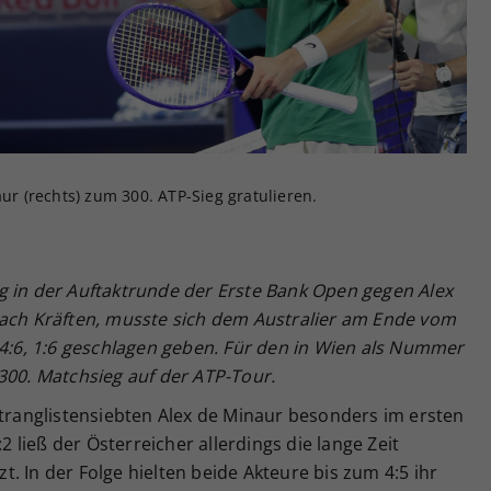
Zweck
generierte ID, für die historische Speicherung
Ihrer vorgenommen Einstellungen, falls der
Webseiten-Betreiber dies eingestellt hat.
aur (rechts) zum 300. ATP-Sieg gratulieren.
g in der Auftaktrunde der Erste Bank Open gegen Alex
nach Kräften, musste sich dem Australier am Ende vom
 4:6, 1:6 geschlagen geben. Für den in Wien als Nummer
300. Matchsieg auf der ATP-Tour.
ltranglistensiebten Alex de Minaur besonders im ersten
:2 ließ der Österreicher allerdings die lange Zeit
. In der Folge hielten beide Akteure bis zum 4:5 ihr