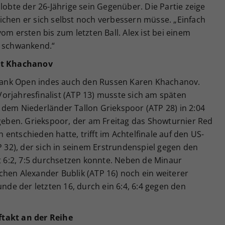
lobte der 26-Jährige sein Gegenüber. Die Partie zeige
ichen er sich selbst noch verbessern müsse. „Einfach
om ersten bis zum letzten Ball. Alex ist bei einem
s schwankend.“
ist Khachanov
e Bank Open indes auch den Russen Karen Khachanov.
orjahresfinalist (ATP 13) musste sich am späten
 dem Niederländer Tallon Griekspoor (ATP 28) in 2:04
 geben. Griekspoor, der am Freitag das Showturnier Red
ch entschieden hatte, trifft im Achtelfinale auf den US-
32), der sich in seinem Erstrundenspiel gegen den
it 6:2, 7:5 durchsetzen konnte. Neben de Minaur
chen Alexander Bublik (ATP 16) noch ein weiterer
unde der letzten 16, durch ein 6:4, 6:4 gegen den
ftakt an der Reihe