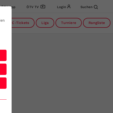
ÖTV App
ÖTV TV
Login
Suchen
den
DC-Tickets
Liga
Turniere
Rangliste