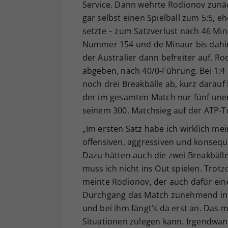
Service. Dann wehrte Rodionov zunäc
gar selbst einen Spielball zum 5:5, 
setzte – zum Satzverlust nach 46 Mi
Nummer 154 und de Minaur bis dahin
der Australier dann befreiter auf, R
abgeben, nach 40/0-Führung. Bei 1:4
noch drei Breakbälle ab, kurz darauf
der im gesamten Match nur fünf uner
seinem 300. Matchsieg auf der ATP-T
„Im ersten Satz habe ich wirklich me
offensiven, aggressiven und konsequ
Dazu hätten auch die zwei Breakbäll
muss ich nicht ins Out spielen. Trotz
meinte Rodionov, der auch dafür ein
Durchgang das Match zunehmend in d
und bei ihm fängt’s da erst an. Das 
Situationen zulegen kann. Irgendwan