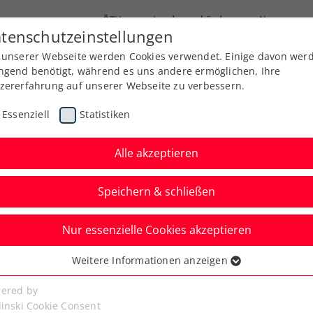
ÖTV
Landesverbände
News
tenschutzeinstellungen
 unserer Webseite werden Cookies verwendet. Einige davon wer
Ausbildung
Services
Über uns
ngend benötigt, während es uns andere ermöglichen, Ihre
zererfahrung auf unserer Webseite zu verbessern.
Essenziell
Statistiken
Alle akzeptieren
Speichern & schließen
Nur essenzielle Cookies akzeptieren
n: 78.000 Fans und
Weitere Informationen anzeigen
ssenziell
gerung mit Erste Bank
senzielle Cookies werden für grundlegende Funktionen der
ered by
bseite benötigt. Dadurch ist gewährleistet, dass die Webseite
linski Cookie Consent