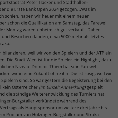
portstadtrat Peter Hacker und Stadthallen-
ber die Erste Bank Open 2024 gezogen. „Was im
ch schien, haben wir heuer mit einem neuen
ber schon die Qualifikation am Samstag, das Farewell
er Montag waren unheimlich gut verkauft. Daher
 und Besuchern landen, etwa 5000 mehr als letztes
traka.
 bilanzieren, weil wir von den Spielern und der ATP ein
Die Stadt Wien ist für die Spieler ein Highlight, dazu
lichen Niveau. Dominic Thiem hat sein Farewell
ken wir in eine Zukunft ohne ihn. Die ist rosig, weil wir
Spielern sind. So war gestern die Begeisterung bei den
l kein Österreicher
(im Einzel; Anmerkung)
gespielt
und die ständige Weiterentwicklung des Turniers hat
lzinger-Burgstaller verkündete während des
Vertrags als Hauptsponsor um weitere drei Jahre bis
dem Podium von Holzinger-Burgstaller und Straka