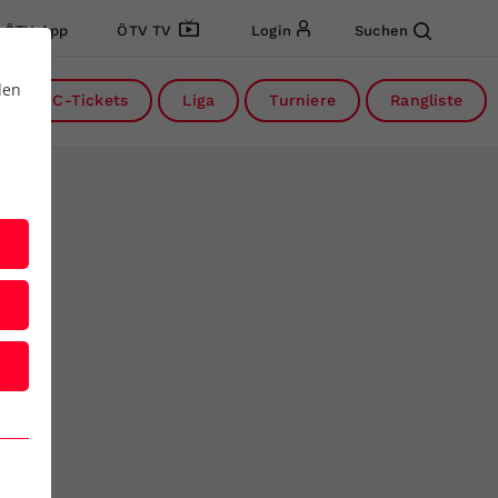
ÖTV App
ÖTV TV
Login
Suchen
den
DC-Tickets
Liga
Turniere
Rangliste