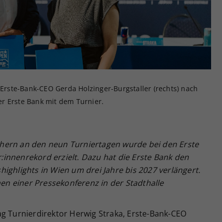
Zweck
generierte ID, für die historische Speicherung
Ihrer vorgenommen Einstellungen, falls der
Webseiten-Betreiber dies eingestellt hat.
d Erste-Bank-CEO Gerda Holzinger-Burgstaller (rechts) nach
r Erste Bank mit dem Turnier.
hern an den neun Turniertagen wurde bei den Erste
innenrekord erzielt. Dazu hat die Erste Bank den
ighlights in Wien um drei Jahre bis 2027 verlängert.
n einer Pressekonferenz in der Stadthalle
ag Turnierdirektor Herwig Straka, Erste-Bank-CEO