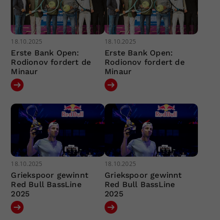
18.10.2025
18.10.2025
Erste Bank Open:
Erste Bank Open:
Rodionov fordert de
Rodionov fordert de
Minaur
Minaur
18.10.2025
18.10.2025
Griekspoor gewinnt
Griekspoor gewinnt
Red Bull BassLine
Red Bull BassLine
2025
2025