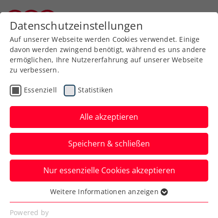
Zurück zur Newsübersicht
Datenschutzeinstellungen
Burgenländischer Tennisverband
Auf unserer Webseite werden Cookies verwendet. Einige
davon werden zwingend benötigt, während es uns andere
ermöglichen, Ihre Nutzererfahrung auf unserer Webseite
zu verbessern.
Turniere
ATP
Essenziell
Statistiken
Road to Erste Bank Open:
Jetzt für
Alle akzeptieren
Qualifikationsturniere
Speichern & schließen
anmelden
Nur essenzielle Cookies akzeptieren
Nach erfolgreicher Premiere 2024 kehrt
das „Champions of Vienna“-Minicourt-
Weitere Informationen anzeigen
Essenziell
Turnier zurück – aber noch größer!
Essenzielle Cookies werden für grundlegende
Powered by