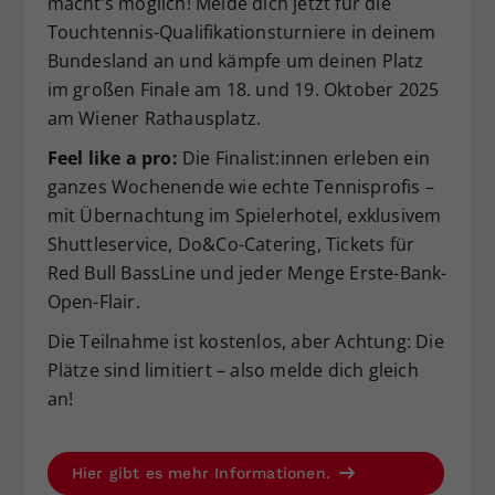
macht’s möglich! Melde dich jetzt für die
Dieser Wert speichert Ihre Consent-
Touchtennis-Qualifikationsturniere in deinem
Einstellungen. Unter anderem eine
Bundesland an und kämpfe um deinen Platz
zufällig generierte ID, für die
im großen Finale am 18. und 19. Oktober 2025
Zweck
historische Speicherung Ihrer
am Wiener Rathausplatz.
vorgenommen Einstellungen, falls der
Webseiten-Betreiber dies eingestellt
Feel like a pro:
Die Finalist:innen erleben ein
hat.
ganzes Wochenende wie echte Tennisprofis –
mit Übernachtung im Spielerhotel, exklusivem
Shuttleservice, Do&Co-Catering, Tickets für
Red Bull BassLine und jeder Menge Erste-Bank-
Open-Flair.
Die Teilnahme ist kostenlos, aber Achtung: Die
Plätze sind limitiert – also melde dich gleich
an!
Hier gibt es mehr Informationen.