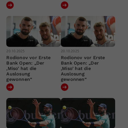
20.10.2025
20.10.2025
Rodionov vor Erste
Rodionov vor Erste
Bank Open: „Der
Bank Open: „Der
‚Miso’ hat die
‚Miso’ hat die
Auslosung
Auslosung
gewonnen“
gewonnen“