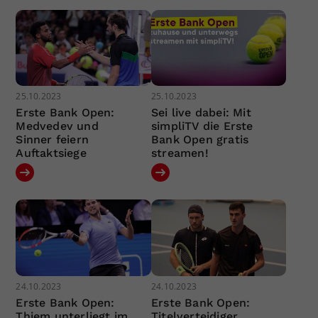
25.10.2023
25.10.2023
Erste Bank Open:
Sei live dabei: Mit
Medvedev und
simpliTV die Erste
Sinner feiern
Bank Open gratis
Auftaktsiege
streamen!
24.10.2023
24.10.2023
Erste Bank Open:
Erste Bank Open:
Thiem unterliegt im
Titelverteidiger