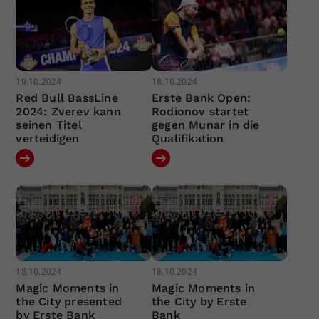
19.10.2024
18.10.2024
Red Bull BassLine
Erste Bank Open:
2024: Zverev kann
Rodionov startet
seinen Titel
gegen Munar in die
verteidigen
Qualifikation
18.10.2024
18.10.2024
Magic Moments in
Magic Moments in
the City presented
the City by Erste
by Erste Bank
Bank