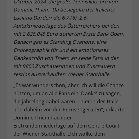
Oktober 2024, die große Tenniskarriere von
Dieser Wert speichert Ihre Consent-
Dominic Thiem. Da besiegelte der Italiener
Einstellungen. Unter anderem eine
Luciano Darderi die 6:7-(6),-2:6-
zufällig generierte ID, für die
Auftaktniederlage des Österreichers bei den
Zweck
historische Speicherung Ihrer
mit 2.626.045 Euro dotierten Erste Bank Open.
vorgenommen Einstellungen, falls der
Webseiten-Betreiber dies eingestellt
Danach gab es Standing Ovations, eine
hat.
Choreographie für und ein emotionales
Dankeschön von Thiem an seine Fans in der
mit 9800 Zuschauerinnen und Zuschauern
restlos ausverkauften Wiener Stadthalle.
„Es war wunderschön, aber ich will die Chance
nützen, um an alle Fans ein ‚Danke’ zu sagen,
die jahrelang dabei waren – hier in der Halle
und daheim vor den Fernsehgeräten“, erklärte
Dominic Thiem nach der
Erstrundenniederlage auf dem Centre Court
der Wiener Stadthalle. „Ich wollte dem