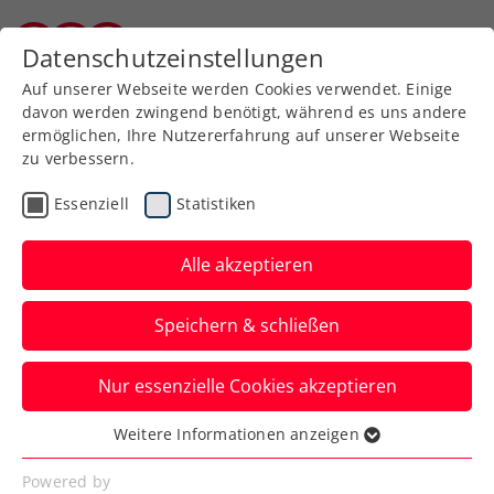
Zurück zur Newsübersicht
Datenschutzeinstellungen
Burgenländischer Tennisverband
Auf unserer Webseite werden Cookies verwendet. Einige
davon werden zwingend benötigt, während es uns andere
ermöglichen, Ihre Nutzererfahrung auf unserer Webseite
zu verbessern.
Turniere
ATP
Essenziell
Statistiken
Danke, Dominic!
Alle akzeptieren
Dominic Thiem lässt bei seinem Abschied
bei den Erste Bank Open die Wiener
Speichern & schließen
Stadthalle ein letztes Mal beben.
Nur essenzielle Cookies akzeptieren
Verfasst von: Presseaussendung / Redaktion, 22.10.2024
Weitere Informationen anzeigen
Essenziell
Essenzielle Cookies werden für grundlegende
Powered by