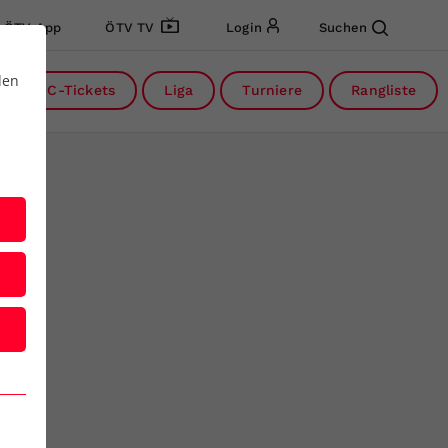
ÖTV App
ÖTV TV
Login
Suchen
den
DC-Tickets
Liga
Turniere
Rangliste