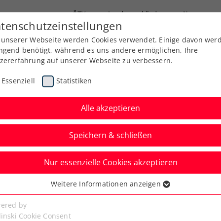
ÖTV
Landesverbände
News
tenschutzeinstellungen
 unserer Webseite werden Cookies verwendet. Einige davon wer
Ausbildung
Services
Über uns
ngend benötigt, während es uns andere ermöglichen, Ihre
zererfahrung auf unserer Webseite zu verbessern.
Essenziell
Statistiken
Alle akzeptieren
Speichern & schließen
Nur essenzielle Cookies akzeptieren
n: Dimitrov zu Gast
Weitere Informationen anzeigen
ssenziell
pus
senzielle Cookies werden für grundlegende Funktionen der
ered by
bseite benötigt. Dadurch ist gewährleistet, dass die Webseite
linski Cookie Consent