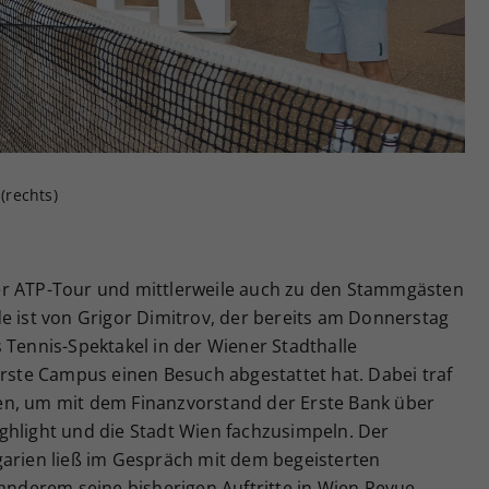
Zweck
generierte ID, für die historische Speicherung
Ihrer vorgenommen Einstellungen, falls der
Webseiten-Betreiber dies eingestellt hat.
(rechts)
er ATP-Tour und mittlerweile auch zu den Stammgästen
e ist von Grigor Dimitrov, der bereits am Donnerstag
 Tennis-Spektakel in der Wiener Stadthalle
te Campus einen Besuch abgestattet hat. Dabei traf
en, um mit dem Finanzvorstand der Erste Bank über
ghlight und die Stadt Wien fachzusimpeln. Der
garien ließ im Gespräch mit dem begeisterten
 anderem seine bisherigen Auftritte in Wien Revue