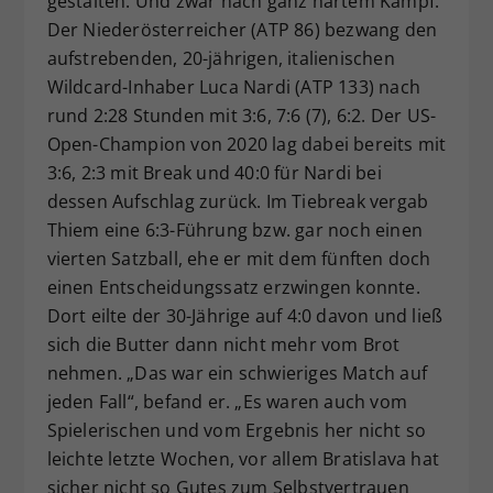
gestalten. Und zwar nach ganz hartem Kampf:
Der Niederösterreicher (ATP 86) bezwang den
aufstrebenden, 20-jährigen, italienischen
Wildcard-Inhaber Luca Nardi (ATP 133) nach
rund 2:28 Stunden mit 3:6, 7:6 (7), 6:2. Der US-
Open-Champion von 2020 lag dabei bereits mit
3:6, 2:3 mit Break und 40:0 für Nardi bei
dessen Aufschlag zurück. Im Tiebreak vergab
Thiem eine 6:3-Führung bzw. gar noch einen
vierten Satzball, ehe er mit dem fünften doch
einen Entscheidungssatz erzwingen konnte.
Dort eilte der 30-Jährige auf 4:0 davon und ließ
sich die Butter dann nicht mehr vom Brot
nehmen. „Das war ein schwieriges Match auf
jeden Fall“, befand er. „Es waren auch vom
Spielerischen und vom Ergebnis her nicht so
leichte letzte Wochen, vor allem Bratislava hat
sicher nicht so Gutes zum Selbstvertrauen