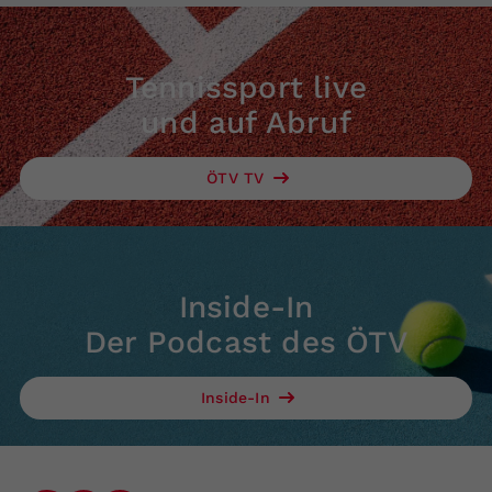
Tennissport live
und auf Abruf
ÖTV TV
Inside-In
Der Podcast des ÖTV
Inside-In