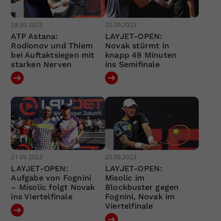
28.09.2023
22.09.2023
ATP Astana:
LAYJET-OPEN:
Rodionov und Thiem
Novak stürmt in
bei Auftaktsiegen mit
knapp 49 Minuten
starken Nerven
ins Semifinale
21.09.2023
20.09.2023
LAYJET-OPEN:
LAYJET-OPEN:
Aufgabe von Fognini
Misolic im
– Misolic folgt Novak
Blockbuster gegen
ins Viertelfinale
Fognini, Novak im
Viertelfinale