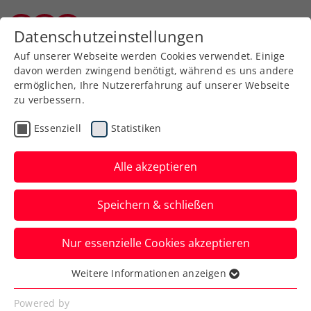
Zurück zur Newsübersicht
Datenschutzeinstellungen
Burgenländischer Tennisverband
Auf unserer Webseite werden Cookies verwendet. Einige
davon werden zwingend benötigt, während es uns andere
ermöglichen, Ihre Nutzererfahrung auf unserer Webseite
zu verbessern.
Turniere
ATP
Essenziell
Statistiken
Misolic in Stockholm mit
bestem Karrieresieg,
Alle akzeptieren
Thiem in Antwerpen
Speichern & schließen
weiter
Nur essenzielle Cookies akzeptieren
Erfolgreicher Tag der ÖTV-Herren auf der
ATP-Tour. Auch Philipp Oswald ist in
Weitere Informationen anzeigen
Essenziell
Belgien im Doppel siegreich.
Essenzielle Cookies werden für grundlegende
Powered by