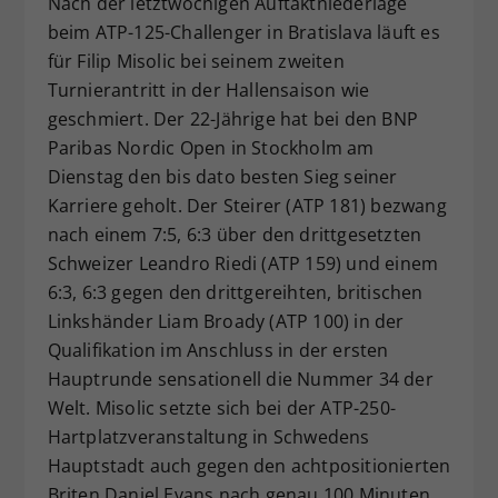
Nach der letztwöchigen Auftaktniederlage
Dieser Wert speichert Ihre Consent-
beim ATP-125-Challenger in Bratislava läuft es
Einstellungen. Unter anderem eine
für Filip Misolic bei seinem zweiten
zufällig generierte ID, für die
Turnierantritt in der Hallensaison wie
Zweck
historische Speicherung Ihrer
geschmiert. Der 22-Jährige hat bei den BNP
vorgenommen Einstellungen, falls der
Paribas Nordic Open in Stockholm am
Webseiten-Betreiber dies eingestellt
hat.
Dienstag den bis dato besten Sieg seiner
Karriere geholt. Der Steirer (ATP 181) bezwang
nach einem 7:5, 6:3 über den drittgesetzten
Schweizer Leandro Riedi (ATP 159) und einem
6:3, 6:3 gegen den drittgereihten, britischen
Linkshänder Liam Broady (ATP 100) in der
Qualifikation im Anschluss in der ersten
Hauptrunde sensationell die Nummer 34 der
Welt. Misolic setzte sich bei der ATP-250-
Hartplatzveranstaltung in Schwedens
Hauptstadt auch gegen den achtpositionierten
Briten Daniel Evans nach genau 100 Minuten