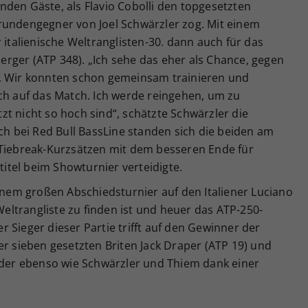
den Gäste, als Flavio Cobolli den topgesetzten
rundengegner von Joel Schwärzler zog. Mit einem
 italienische Weltranglisten-30. dann auch für das
rger (ATP 348). „Ich sehe das eher als Chance, gegen
n. Wir konnten schon gemeinsam trainieren und
ch auf das Match. Ich werde reingehen, um zu
t nicht so hoch sind“, schätzte Schwärzler die
uch bei Red Bull BassLine standen sich die beiden am
 Tiebreak-Kurzsätzen mit dem besseren Ende für
stitel beim Showturnier verteidigte.
einem großen Abschiedsturnier auf den Italiener Luciano
 Weltrangliste zu finden ist und heuer das ATP-250-
 Sieger dieser Partie trifft auf den Gewinner der
sieben gesetzten Briten Jack Draper (ATP 19) und
, der ebenso wie Schwärzler und Thiem dank einer