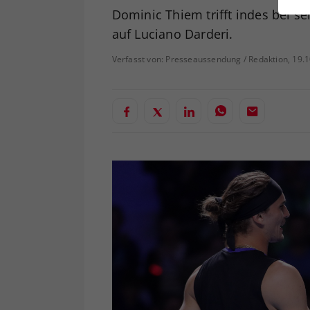
ei
Dominic Thiem trifft indes bei s
auf Luciano Darderi.
Verfasst von: Presseaussendung / Redaktion, 19.
S