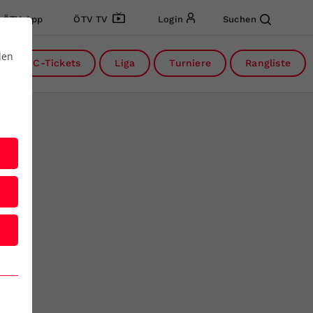
ÖTV App
ÖTV TV
Login
Suchen
den
DC-Tickets
Liga
Turniere
Rangliste