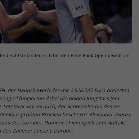
Zweck
generierte ID, für die historische Speicherung
Ihrer vorgenommen Einstellungen, falls der
Webseiten-Betreiber dies eingestellt hat.
ler (rechts) standen sich bei den Erste Bank Open bereits im
L der Hauptbewerb der mit 2.626.045 Euro dotierten
sengerl fungierten dabei die beiden Jungstars Joel
n). Letzterer war es auch, der Schwärzler bei dessen
denkbar größten Brocken bescherte: Alexander Zverev,
ns des Turniers. Dominic Thiem spielt zum Auftakt
 den Italiener Luciano Darderi.