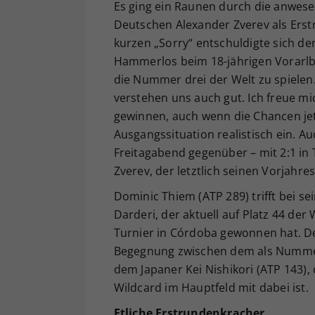
Es ging ein Raunen durch die anwesen
Deutschen Alexander Zverev als Erst
kurzen „Sorry“ entschuldigte sich der
Hammerlos beim 18-jährigen Vorarlbe
die Nummer drei der Welt zu spiele
verstehen uns auch gut. Ich freue mi
gewinnen, auch wenn die Chancen jetz
Ausgangssituation realistisch ein. A
Freitagabend gegenüber – mit 2:1 in
Zverev, der letztlich seinen Vorjahre
Dominic Thiem (ATP 289) trifft bei s
Darderi, der aktuell auf Platz 44 der
Turnier in Córdoba gewonnen hat. Der
Begegnung zwischen dem als Nummer 
dem Japaner Kei Nishikori (ATP 143)
Wildcard im Hauptfeld mit dabei ist.
Etliche Erstrundenkracher