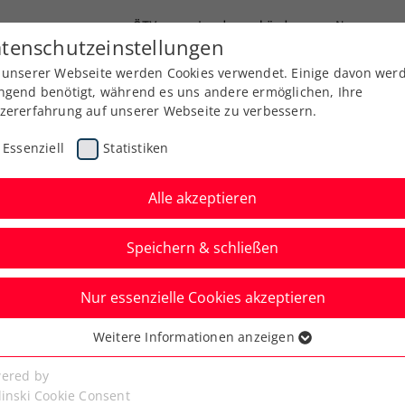
ÖTV
Landesverbände
News
tenschutzeinstellungen
 unserer Webseite werden Cookies verwendet. Einige davon wer
Ausbildung
Services
Über uns
ngend benötigt, während es uns andere ermöglichen, Ihre
zererfahrung auf unserer Webseite zu verbessern.
Essenziell
Statistiken
Alle akzeptieren
Speichern & schließen
Nur essenzielle Cookies akzeptieren
n: Schwärzler bei
Weitere Informationen anzeigen
ssenziell
gen Zverev
senzielle Cookies werden für grundlegende Funktionen der
ered by
bseite benötigt. Dadurch ist gewährleistet, dass die Webseite
linski Cookie Consent