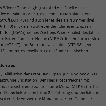
s Wiener Tennishighlights sind das Duell des als
lex de Minaur (ATP 9) mit dem auf Hartplatz stets
Struff (ATP 40) und auch jenes des als Nummer drei
(ATP 10) mit dem aufstrebenden Chinesen Zhizhen
Tiafoe (USA/5), seines Zeichens Wien-Finalist des Jahres
n Briten Cameron Norrie (ATP 52). In den Partien Alex
ron (ATP 47) und Brandon Nakashima (ATP 38) gegen
13) kommt es jeweils zu rein US-amerikanischen
tion aus
Qualifikation der Erste Bank Open, Jurij Rodionov, war
taktrunde Endstation. Der Niederösterreicher mit
 musste sich dem Spanier Jaume Munar (ATP 65) in 1:26
n. Dabei ließ er eine frühe 2:0-Führung und bei 5:5 und
zweiten Satz verwertete Munar im vierten Game die