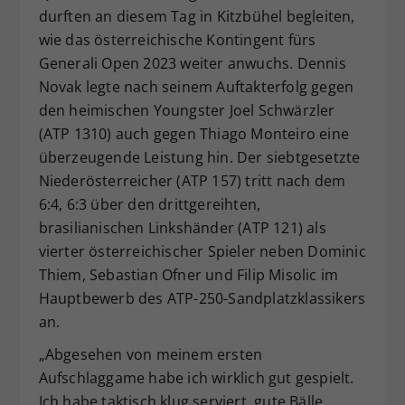
durften an diesem Tag in Kitzbühel begleiten,
Dieser Wert speichert Ihre Consent-
wie das österreichische Kontingent fürs
Einstellungen. Unter anderem eine
zufällig generierte ID, für die
Generali Open 2023 weiter anwuchs. Dennis
Zweck
historische Speicherung Ihrer
Novak legte nach seinem Auftakterfolg gegen
vorgenommen Einstellungen, falls der
den heimischen Youngster Joel Schwärzler
Webseiten-Betreiber dies eingestellt
(ATP 1310) auch gegen Thiago Monteiro eine
hat.
überzeugende Leistung hin. Der siebtgesetzte
Niederösterreicher (ATP 157) tritt nach dem
6:4, 6:3 über den drittgereihten,
brasilianischen Linkshänder (ATP 121) als
vierter österreichischer Spieler neben Dominic
Thiem, Sebastian Ofner und Filip Misolic im
Hauptbewerb des ATP-250-Sandplatzklassikers
an.
„Abgesehen von meinem ersten
Aufschlaggame habe ich wirklich gut gespielt.
Ich habe taktisch klug serviert, gute Bälle