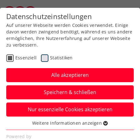
Zurück zur Newsübersicht
Datenschutzeinstellungen
Burgenländischer Tennisverband
Auf unserer Webseite werden Cookies verwendet. Einige
davon werden zwingend benötigt, während es uns andere
ermöglichen, Ihre Nutzererfahrung auf unserer Webseite
zu verbessern.
Turniere
ATP
Essenziell
Statistiken
Generali Open Kitzbühel:
Novak schafft Sprung in
Alle akzeptieren
den Hauptbewerb
Speichern & schließen
Damit schlägt ein Österreicher-Quartett
Nur essenzielle Cookies akzeptieren
im Hauptfeld des ATP-250-Turniers in
Tirol auf.
Weitere Informationen anzeigen
Essenziell
Verfasst von: Presseaussendung / Redaktion, 30.07.2023
Essenzielle Cookies werden für grundlegende
Powered by