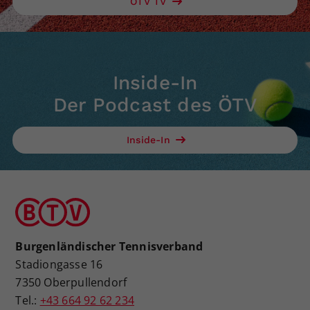
ÖTV TV
Inside-In
Der Podcast des ÖTV
Inside-In
Burgenländischer Tennisverband
Stadiongasse 16
7350 Oberpullendorf
Tel.:
+43 664 92 62 234