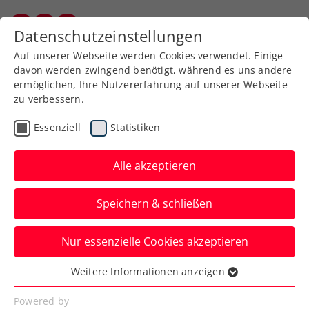
Zurück zur Newsübersicht
Datenschutzeinstellungen
Burgenländischer Tennisverband
Auf unserer Webseite werden Cookies verwendet. Einige
davon werden zwingend benötigt, während es uns andere
ermöglichen, Ihre Nutzererfahrung auf unserer Webseite
zu verbessern.
Turniere
ATP
Essenziell
Statistiken
Generali Open Kitzbühel:
Erler/Miedler steuern
Alle akzeptieren
Titeltriple an
Speichern & schließen
Österreichs Paradedoppel ist beim ATP-
Nur essenzielle Cookies akzeptieren
Turnier in Kitzbühel wieder am Start.
Philipp Oswald ein letztes Mal.
Weitere Informationen anzeigen
Essenziell
Verfasst von: Presseaussendung / Redaktion, 16.07.2024
Essenzielle Cookies werden für grundlegende
Powered by