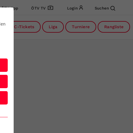
ÖTV App
ÖTV TV
Login
Suchen
den
DC-Tickets
Liga
Turniere
Rangliste