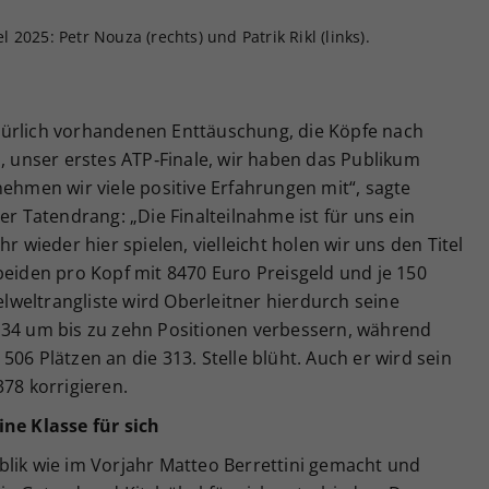
2025: Petr Nouza (rechts) und Patrik Rikl (links).
türlich vorhandenen Enttäuschung, die Köpfe nach
l, unser erstes ATP‑Finale, wir haben das Publikum
nehmen wir viele positive Erfahrungen mit“, sagte
er Tatendrang: „Die Finalteilnahme ist für uns ein
r wieder hier spielen, vielleicht holen wir uns den Titel
beiden pro Kopf mit 8470 Euro Preisgeld und je 150
weltrangliste wird Oberleitner hierdurch seine
134 um bis zu zehn Positionen verbessern, während
06 Plätzen an die 313. Stelle blüht. Auch er wird sein
378 korrigieren.
ine Klasse für sich
blik wie im Vorjahr Matteo Berrettini gemacht und