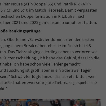
Petr Nouza (ATP-Doppel 66) und Patrik Rikl (ATP-
 6:7 (3) und 5:10 im Match Tiebreak. Damit verpassten
rreichischen Doppelformation in Kitzbühel nach
die hier 2021 und 2023 gemeinsam triumphiert hatten.
große Rankingsprünge
nen: Oberleitner/Schwärzler dominierten den ersten
gang einem Break näher, ehe sie im Finish bei 4:5
en. Das Tiebreak ging allerdings ebenso verloren wie
ne Kurzentscheidung. „Ich habe das Gefühl, dass ich die
t habe. Ich habe schon viele Fehler gemacht“,
e Enttäuschung ist groß, aber in ein oder zwei Tagen
in.“ Schwärzler fügte hinzu: „Es ist sehr bitter, weil
a/Rikl haben zwei sehr gute Tiebreaks gespielt – sie
kt.“