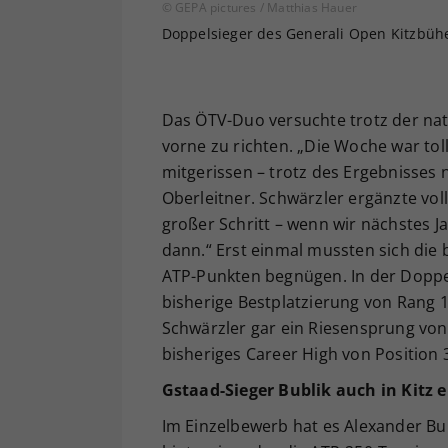
© GEPA pictures / Matthias Hauer
Doppelsieger des Generali Open Kitzbühel 
Das ÖTV-Duo versuchte trotz der na
vorne zu richten. „Die Woche war tol
mitgerissen – trotz des Ergebnisses 
Oberleitner. Schwärzler ergänzte voll
großer Schritt – wenn wir nächstes Jah
dann.“ Erst einmal mussten sich die 
ATP-Punkten begnügen. In der Doppel
bisherige Bestplatzierung von Rang 
Schwärzler gar ein Riesensprung von 5
bisheriges Career High von Position 
Gstaad-Sieger Bublik auch in Kitz e
Im Einzelbewerb hat es Alexander Bu