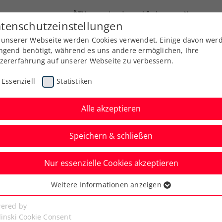
ÖTV
Landesverbände
News
tenschutzeinstellungen
 unserer Webseite werden Cookies verwendet. Einige davon wer
Ausbildung
Services
Über uns
ngend benötigt, während es uns andere ermöglichen, Ihre
zererfahrung auf unserer Webseite zu verbessern.
Essenziell
Statistiken
Alle akzeptieren
Speichern & schließen
Nur essenzielle Cookies akzeptieren
hwärzler verpassen
Weitere Informationen anzeigen
ssenziell
Generali Open
senzielle Cookies werden für grundlegende Funktionen der
ered by
bseite benötigt. Dadurch ist gewährleistet, dass die Webseite
linski Cookie Consent