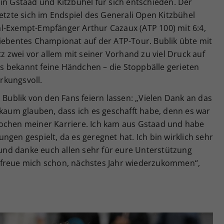
in Gstaad und Kitzbühel für sich entschieden. Der
setzte sich im Endspiel des Generali Open Kitzbühel
l-Exempt-Empfänger Arthur Cazaux (ATP 100) mit 6:4,
siebentes Championat auf der ATP-Tour. Bublik übte mit
zwei vor allem mit seiner Vorhand zu viel Druck auf
 bekannt feine Händchen – die Stoppbälle gerieten
rkungsvoll.
 Bublik von den Fans feiern lassen: „Vielen Dank an das
 kaum glauben, dass ich es geschafft habe, denn es war
ochen meiner Karriere. Ich kam aus Gstaad und habe
ngen gespielt, da es geregnet hat. Ich bin wirklich sehr
e und danke euch allen sehr für eure Unterstützung
 freue mich schon, nächstes Jahr wiederzukommen“,