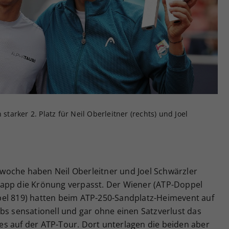
Zweck
generierte ID, für die historische Speicherung
Ihrer vorgenommen Einstellungen, falls der
Webseiten-Betreiber dies eingestellt hat.
 starker 2. Platz für Neil Oberleitner (rechts) und Joel
woche haben Neil Oberleitner und Joel Schwärzler
napp die Krönung verpasst. Der Wiener (ATP-Doppel
pel 819) hatten beim ATP-250-Sandplatz-Heimevent auf
bs sensationell und gar ohne einen Satzverlust das
stes auf der ATP-Tour. Dort unterlagen die beiden aber