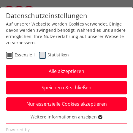
Zurück zur Newsübersicht
Datenschutzeinstellungen
Burgenländischer Tennisverband
Auf unserer Webseite werden Cookies verwendet. Einige
davon werden zwingend benötigt, während es uns andere
ermöglichen, Ihre Nutzererfahrung auf unserer Webseite
zu verbessern.
Turniere
ATP
Essenziell
Statistiken
Generali Open Kitzbühel:
Erler/Miedler steuern
Alle akzeptieren
Titeltriple an
Speichern & schließen
Österreichs Paradedoppel ist beim ATP-
Nur essenzielle Cookies akzeptieren
Turnier in Kitzbühel wieder am Start.
Philipp Oswald ein letztes Mal.
Weitere Informationen anzeigen
Essenziell
Verfasst von: Presseaussendung / Redaktion, 16.07.2024
Essenzielle Cookies werden für grundlegende
Powered by