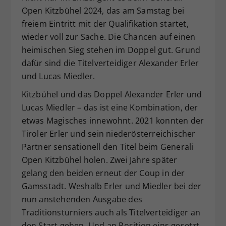
Open Kitzbühel 2024, das am Samstag bei
Dieser Wert speichert Ihre Consent-
Einstellungen. Unter anderem eine
freiem Eintritt mit der Qualifikation startet,
zufällig generierte ID, für die
wieder voll zur Sache. Die Chancen auf einen
Zweck
historische Speicherung Ihrer
heimischen Sieg stehen im Doppel gut. Grund
vorgenommen Einstellungen, falls der
dafür sind die Titelverteidiger Alexander Erler
Webseiten-Betreiber dies eingestellt
und Lucas Miedler.
hat.
Kitzbühel und das Doppel Alexander Erler und
Lucas Miedler – das ist eine Kombination, der
etwas Magisches innewohnt. 2021 konnten der
Tiroler Erler und sein niederösterreichischer
Partner sensationell den Titel beim Generali
Open Kitzbühel holen. Zwei Jahre später
gelang den beiden erneut der Coup in der
Gamsstadt. Weshalb Erler und Miedler bei der
nun anstehenden Ausgabe des
Traditionsturniers auch als Titelverteidiger an
den Start gehen. Und an Position eins gesetzt.