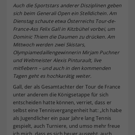
Auch die Sportstars anderer Disziplinen geben
Dieser Wert speichert Ihre Consent-
sich beim Generali Open ein Stelldichein. Am
Einstellungen. Unter anderem eine
zufällig generierte ID, für die
Dienstag schaute etwa Österreichs Tour-de-
Zweck
historische Speicherung Ihrer
France-Ass Felix Gall in Kitzbühel vorbei, um
vorgenommen Einstellungen, falls der
Dominic Thiem die Daumen zu drücken. Am
Webseiten-Betreiber dies eingestellt
Mittwoch werden zwei Skistars,
hat.
Olympiamedaillengewinnerin Mirjam Puchner
und Weltmeister Alexis Pinturault, live
mitfiebern – und auch in den kommenden
Tagen geht es hochkarätig weiter.
Gall, der als Gesamtachter der Tour de France
unter anderem die Königsetappe für sich
entscheiden hatte können, verriet, dass er
selbst eine Tennisvergangenheit hat: „Ich habe
als Jugendlicher ein paar Jahre lang Tennis
gespielt, auch Turniere, und umso mehr freue
ich mich, dass es sich heuer ausgeht, auch