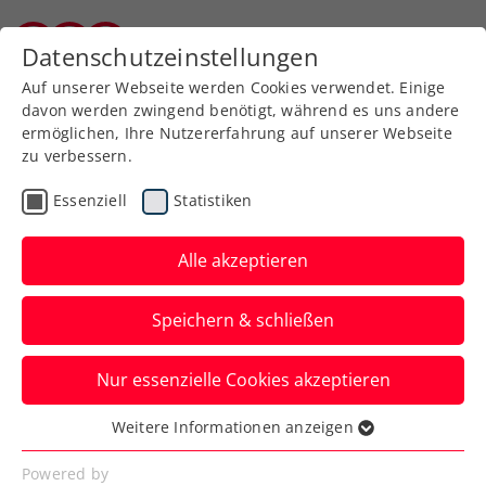
Zurück zur Newsübersicht
Datenschutzeinstellungen
Burgenländischer Tennisverband
Auf unserer Webseite werden Cookies verwendet. Einige
davon werden zwingend benötigt, während es uns andere
ermöglichen, Ihre Nutzererfahrung auf unserer Webseite
zu verbessern.
Turniere
ATP
Essenziell
Statistiken
Generali Open Kitzbühel:
Sportstars geben sich die
Alle akzeptieren
Klinke in die Hand
Speichern & schließen
Von Radstar Felix Gall über die
Nur essenzielle Cookies akzeptieren
Wintersportler:innen: Das ATP-Turnier
stößt allseits auf Begeisterung.
Weitere Informationen anzeigen
Essenziell
Verfasst von: Presseaussendung / Redaktion, 02.08.2023
Essenzielle Cookies werden für grundlegende
Powered by