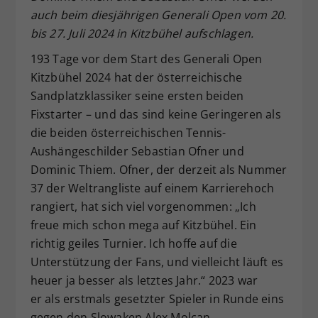
auch beim diesjährigen Generali Open vom 20.
Dieser Wert speichert Ihre Consent-
Einstellungen. Unter anderem eine
bis 27. Juli 2024 in Kitzbühel aufschlagen.
zufällig generierte ID, für die
193 Tage vor dem Start des Generali Open
Zweck
historische Speicherung Ihrer
Kitzbühel 2024 hat der österreichische
vorgenommen Einstellungen, falls der
Webseiten-Betreiber dies eingestellt
Sandplatzklassiker seine ersten beiden
hat.
Fixstarter – und das sind keine Geringeren als
die beiden österreichischen Tennis-
Aushängeschilder Sebastian Ofner und
Dominic Thiem. Ofner, der derzeit als Nummer
37 der Weltrangliste auf einem Karrierehoch
rangiert, hat sich viel vorgenommen: „Ich
freue mich schon mega auf Kitzbühel. Ein
richtig geiles Turnier. Ich hoffe auf die
Unterstützung der Fans, und vielleicht läuft es
heuer ja besser als letztes Jahr.“ 2023 war
er als erstmals gesetzter Spieler in Runde eins
gegen den Slowaken Alex Molcan