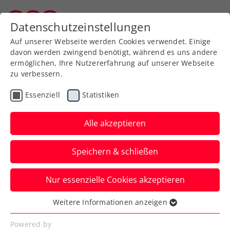
Zurück zur Newsübersicht
Datenschutzeinstellungen
Burgenländischer Tennisverband
Auf unserer Webseite werden Cookies verwendet. Einige
davon werden zwingend benötigt, während es uns andere
ermöglichen, Ihre Nutzererfahrung auf unserer Webseite
zu verbessern.
Turniere
ATP
Essenziell
Statistiken
Generali Open Kitzbühel
2024 mit Ofner und
Alle akzeptieren
Thiem
Speichern & schließen
Österreichs Nummern eins und zwei
Nur essenzielle Cookies akzeptieren
haben ihre fixen Zusagen fürs ATP-250-
Turnier in Tirol gegeben.
Weitere Informationen anzeigen
Essenziell
Verfasst von: Presseaussendung / Redaktion, 10.01.2024
Essenzielle Cookies werden für grundlegende
Powered by