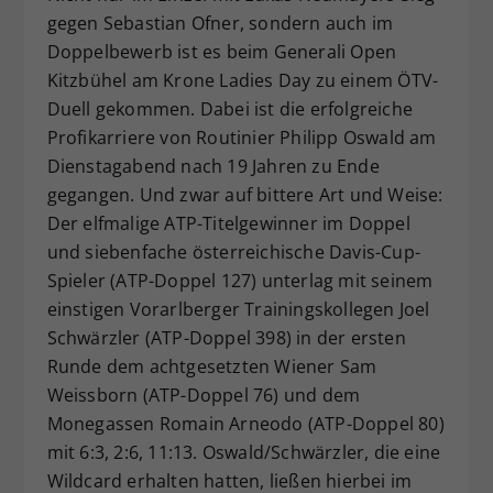
gegen Sebastian Ofner, sondern auch im
Dieser Wert speichert Ihre Consent-
Einstellungen. Unter anderem eine
Doppelbewerb ist es beim Generali Open
zufällig generierte ID, für die
Kitzbühel am Krone Ladies Day zu einem ÖTV-
Zweck
historische Speicherung Ihrer
Duell gekommen. Dabei ist die erfolgreiche
vorgenommen Einstellungen, falls der
Profikarriere von Routinier Philipp Oswald am
Webseiten-Betreiber dies eingestellt
Dienstagabend nach 19 Jahren zu Ende
hat.
gegangen. Und zwar auf bittere Art und Weise:
Der elfmalige ATP-Titelgewinner im Doppel
und siebenfache österreichische Davis-Cup-
Spieler (ATP-Doppel 127) unterlag mit seinem
einstigen Vorarlberger Trainingskollegen Joel
Schwärzler (ATP-Doppel 398) in der ersten
Runde dem achtgesetzten Wiener Sam
Weissborn (ATP-Doppel 76) und dem
Monegassen Romain Arneodo (ATP-Doppel 80)
mit 6:3, 2:6, 11:13. Oswald/Schwärzler, die eine
Wildcard erhalten hatten, ließen hierbei im