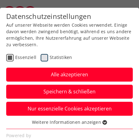
Zurück zur Newsübersicht
Datenschutzeinstellungen
Burgenländischer Tennisverband
Auf unserer Webseite werden Cookies verwendet. Einige
davon werden zwingend benötigt, während es uns andere
ermöglichen, Ihre Nutzererfahrung auf unserer Webseite
zu verbessern.
Turniere
ATP
Essenziell
Statistiken
Generali Open Kitzbühel:
Bitteres Karriereende für
Alle akzeptieren
Oswald
Speichern & schließen
Der Routinier unterliegt mit ÖTV-
Nur essenzielle Cookies akzeptieren
Youngster Joel Schwärzler nach vier
vergebenen Matchbällen.
Weitere Informationen anzeigen
Essenziell
Verfasst von: Manuel Wachta, 23.07.2024
Essenzielle Cookies werden für grundlegende
Powered by