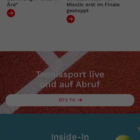
Ära“
Misolic erst im Finale
gestoppt
Tennissport live
und auf Abruf
ÖTV TV
Inside-In