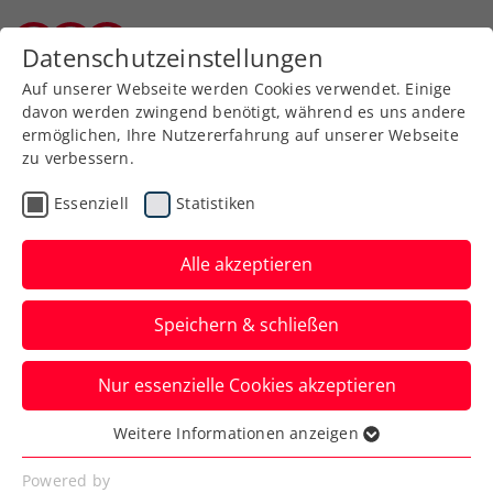
Zurück zur Newsübersicht
Datenschutzeinstellungen
Burgenländischer Tennisverband
Auf unserer Webseite werden Cookies verwendet. Einige
davon werden zwingend benötigt, während es uns andere
ermöglichen, Ihre Nutzererfahrung auf unserer Webseite
zu verbessern.
Turniere
ATP
Essenziell
Statistiken
Generali Open Kitzbühel:
Neumayer gewinnt ÖTV-
Alle akzeptieren
Duell mit Ofner
Speichern & schließen
Der Salzburger feiert damit seinen ersten
Nur essenzielle Cookies akzeptieren
Sieg im Hauptbewerb eines ATP-Turniers.
Weitere Informationen anzeigen
Verfasst von: Manuel Wachta, 23.07.2024
Essenziell
Essenzielle Cookies werden für grundlegende
Powered by