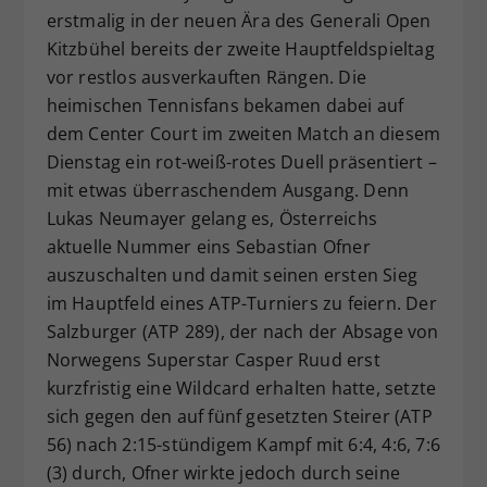
erstmalig in der neuen Ära des Generali Open
Dieser Wert speichert Ihre Consent-
Kitzbühel bereits der zweite Hauptfeldspieltag
Einstellungen. Unter anderem eine
zufällig generierte ID, für die
vor restlos ausverkauften Rängen. Die
Zweck
historische Speicherung Ihrer
heimischen Tennisfans bekamen dabei auf
vorgenommen Einstellungen, falls der
dem Center Court im zweiten Match an diesem
Webseiten-Betreiber dies eingestellt
Dienstag ein rot-weiß-rotes Duell präsentiert –
hat.
mit etwas überraschendem Ausgang. Denn
Lukas Neumayer gelang es, Österreichs
aktuelle Nummer eins Sebastian Ofner
auszuschalten und damit seinen ersten Sieg
im Hauptfeld eines ATP-Turniers zu feiern. Der
Salzburger (ATP 289), der nach der Absage von
Norwegens Superstar Casper Ruud erst
kurzfristig eine Wildcard erhalten hatte, setzte
sich gegen den auf fünf gesetzten Steirer (ATP
56) nach 2:15-stündigem Kampf mit 6:4, 4:6, 7:6
(3) durch, Ofner wirkte jedoch durch seine