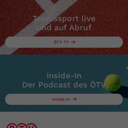
Tennissport live
und auf Abruf
ÖTV TV
Inside-In
Der Podcast des ÖTV
Inside-In