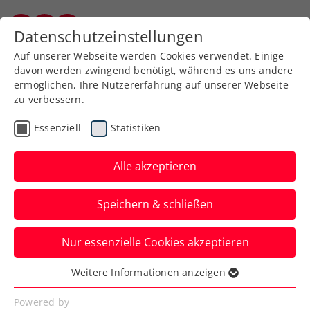
Zurück zur Newsübersicht
Datenschutzeinstellungen
Burgenländischer Tennisverband
Auf unserer Webseite werden Cookies verwendet. Einige
davon werden zwingend benötigt, während es uns andere
ermöglichen, Ihre Nutzererfahrung auf unserer Webseite
zu verbessern.
ATP
Turniere
Essenziell
Statistiken
2 Roland-Garros-
Viertelfinalisten kommen
Alle akzeptieren
zum Generali Open
Speichern & schließen
Kitzbühel
Nur essenzielle Cookies akzeptieren
Zwei Hauptbewerbs-Wildcards für das
ATP-250-Turnier in Tirol stehen indes
Weitere Informationen anzeigen
Essenziell
schon fest und gehen an Österreicher.
Essenzielle Cookies werden für grundlegende
Powered by