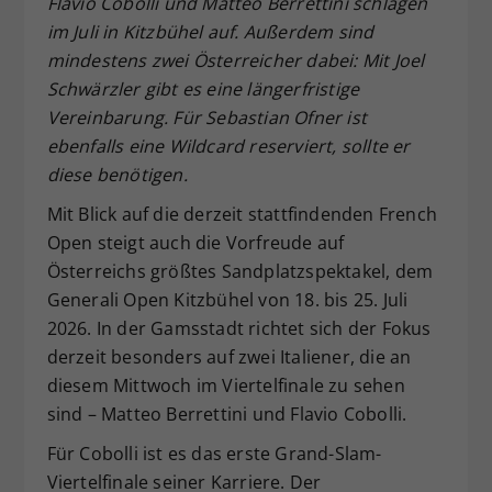
Flavio Cobolli und Matteo Berrettini schlagen
Dieser Wert speichert Ihre Consent-
im Juli in Kitzbühel auf. Außerdem sind
Einstellungen. Unter anderem eine
mindestens zwei Österreicher dabei: Mit Joel
zufällig generierte ID, für die
Schwärzler gibt es eine längerfristige
Zweck
historische Speicherung Ihrer
Vereinbarung. Für Sebastian Ofner ist
vorgenommen Einstellungen, falls der
ebenfalls eine Wildcard reserviert, sollte er
Webseiten-Betreiber dies eingestellt
hat.
diese benötigen.
Mit Blick auf die derzeit stattfindenden French
Open steigt auch die Vorfreude auf
Österreichs größtes Sandplatzspektakel, dem
Generali Open Kitzbühel von 18. bis 25. Juli
2026. In der Gamsstadt richtet sich der Fokus
derzeit besonders auf zwei Italiener, die an
diesem Mittwoch im Viertelfinale zu sehen
sind – Matteo Berrettini und Flavio Cobolli.
Für Cobolli ist es das erste Grand-Slam-
Viertelfinale seiner Karriere. Der