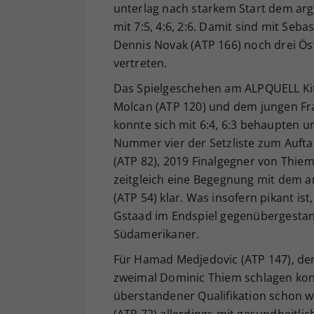
unterlag nach starkem Start dem arg
mit 7:5, 4:6, 2:6. Damit sind mit Seb
Dennis Novak (ATP 166) noch drei Ös
vertreten.
Das Spielgeschehen am ALPQUELL Kit
Molcan (ATP 120) und dem jungen Fra
konnte sich mit 6:4, 6:3 behaupten un
Nummer vier der Setzliste zum Auftak
(ATP 82), 2019 Finalgegner von Thie
zeitgleich eine Begegnung mit dem an
(ATP 54) klar. Was insofern pikant ist
Gstaad im Endspiel gegenübergestan
Südamerikaner.
Für Hamad Medjedovic (ATP 147), de
zweimal Dominic Thiem schlagen konn
überstandener Qualifikation schon w
(ATP 72) allerdings mit gesundheitl