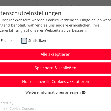
ÖTV
Landesverbände
News
tenschutzeinstellungen
 unserer Webseite werden Cookies verwendet. Einige davon wer
Ausbildung
Services
Über uns
ngend benötigt, während es uns andere ermöglichen, Ihre
zererfahrung auf unserer Webseite zu verbessern.
Essenziell
Statistiken
Alle akzeptieren
Speichern & schließen
Nur essenzielle Cookies akzeptieren
Kitzbühel: Traumhafte
Weitere Informationen anzeigen
ssenziell
ids Day
senzielle Cookies werden für grundlegende Funktionen der
ered by
bseite benötigt. Dadurch ist gewährleistet, dass die Webseite
linski Cookie Consent