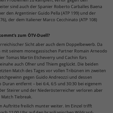
 weiter sind auch der Spanier Roberto Carballes Baena
über den Argentinier Guido Pella (ATP 199) und der
76), der dem Italiener Marco Cecchinato (ATP 108)
 kommt’s zum ÖTV-Duell?
rreichischer Sicht aber auch dem Doppelbewerb. Da
n mit seinem monegassischen Partner Romain Arneodo
nier Tomas Martin Etcheverry und Cachin fürs
e beinahe auch Ofner und Thiem geglückt. Die beiden
etzten Match des Tages vor vollen Tribünen im zweiten
Matchgewinn gegen Guido Andreozzi und dessen
Duran entfernt – bei 6:4, 6:5 und 30:30 bei eigenem
 Der Steirer und der Niederösterreicher verloren aber
im Match Tiebreak.
uftritte freilich munter weiter. Im Einzel trifft
ach 11:00 Uhr auf den brasilianischen Wildcard-