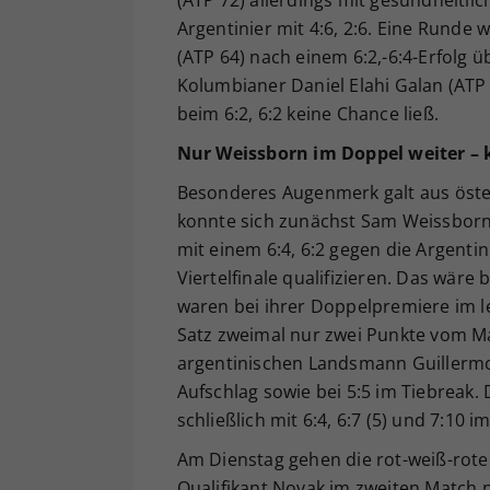
Argentinier mit 4:6, 2:6. Eine Runde
(ATP 64) nach einem 6:2,-6:4-Erfolg 
Kolumbianer Daniel Elahi Galan (ATP 
beim 6:2, 6:2 keine Chance ließ.
Nur Weissborn im Doppel weiter –
Besonderes Augenmerk galt aus öste
konnte sich zunächst Sam Weissbor
mit einem 6:4, 6:2 gegen die Argenti
Viertelfinale qualifizieren. Das wär
waren bei ihrer Doppelpremiere im l
Satz zweimal nur zwei Punkte vom 
argentinischen Landsmann Guillermo 
Aufschlag sowie bei 5:5 im Tiebreak.
schließlich mit 6:4, 6:7 (5) und 7:10 
Am Dienstag gehen die rot-weiß-roten A
Qualifikant Novak im zweiten Match n