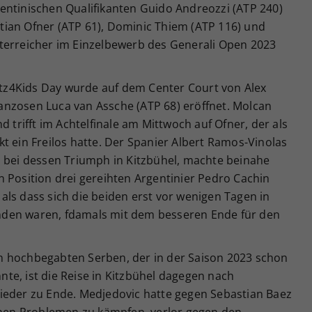
entinischen Qualifikanten Guido Andreozzi (ATP 240)
astian Ofner (ATP 61), Dominic Thiem (ATP 116) und
terreicher im Einzelbewerb des Generali Open 2023
z4Kids Day wurde auf dem Center Court von Alex
nzosen Luca van Assche (ATP 68) eröffnet. Molcan
d trifft im Achtelfinale am Mittwoch auf Ofner, der als
t ein Freilos hatte. Der Spanier Albert Ramos-Vinolas
m bei dessen Triumph in Kitzbühel, machte beinahe
 Position drei gereihten Argentinier Pedro Cachin
, als dass sich die beiden erst vor wenigen Tagen in
den waren, fdamals mit dem besseren Ende für den
n hochbegabten Serben, der in der Saison 2023 schon
te, ist die Reise in Kitzbühel dagegen nach
ieder zu Ende. Medjedovic hatte gegen Sebastian Baez
ichen Problemen zu kämpfen, verlor gegen den