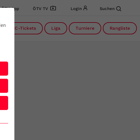
ÖTV App
ÖTV TV
Login
Suchen
den
DC-Tickets
Liga
Turniere
Rangliste