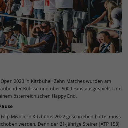
Zweck
generierte ID, für die historische Speicherung
Ihrer vorgenommen Einstellungen, falls der
Webseiten-Betreiber dies eingestellt hat.
i Open 2023 in Kitzbühel: Zehn Matches wurden am
aubender Kulisse und über 5000 Fans ausgespielt. Und
einem österreichischen Happy End.
 Pause
Filip Misolic in Kitzbühel 2022 geschrieben hatte, muss
schoben werden. Denn der 21-jährige Steirer (ATP 158)