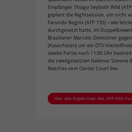
Empfänger Thiago Seyboth Wild (ATP 
geplant die Nightsession, um nicht v
Facundo Bagnis (ATP 135) – wie letzt
durchgesetzt hatte. Im Doppelbewerb
Brasilianer Marcelo Demoliner gege
(Kasachstan) um ein ÖTV-Viertelfina
zweite Partie nach 11:00 Uhr bestrei
die zweitgesetzten Italiener Simone 
Matches vom Center Court live.
Hier alle Ergebnisse des ATP-250-Tur