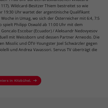
117). Wildcard-Besitzer Thiem bestreitet so wie
or 19:30 Uhr wartet der argentinische Qualifikant
e Woche in Umag, wo sich der Österreicher mit 6:4, 7:5
 spielt Philipp Oswald ab 11:00 Uhr mit dem
n Goncalo Escobar (Ecuador) / Aleksandr Nedovyesov
lduell mit Weissborn und dessen Partner Arneodo. Die
ten Misolic und ÖTV-Youngster Joel Schwärzler gegen
Bolelli und Andrea Vavassori. Servus TV überträgt die
niers in Kitzbühel.