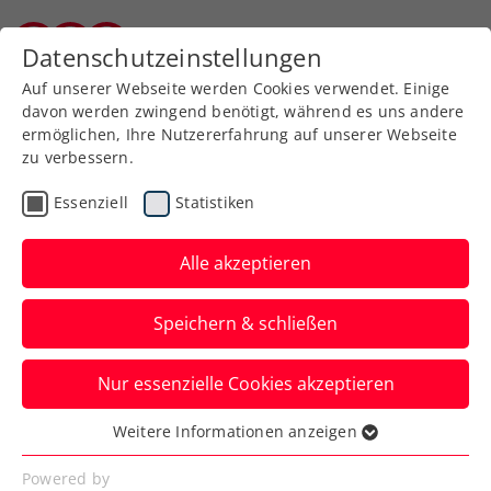
Zurück zur Newsübersicht
Datenschutzeinstellungen
Burgenländischer Tennisverband
Auf unserer Webseite werden Cookies verwendet. Einige
davon werden zwingend benötigt, während es uns andere
ermöglichen, Ihre Nutzererfahrung auf unserer Webseite
zu verbessern.
Turniere
ATP
Essenziell
Statistiken
Generali Open Kitzbühel:
Misolic kann Erfolgslauf
Alle akzeptieren
nicht wiederholen
Speichern & schließen
Für den Vorjahresfinalisten kommt beim
Nur essenzielle Cookies akzeptieren
ATP-Turnier in Tirol diesmal in Runde
eins das Aus.
Weitere Informationen anzeigen
Essenziell
Verfasst von: Manuel Wachta, 31.07.2023
Essenzielle Cookies werden für grundlegende
Powered by