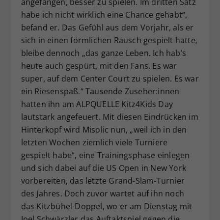
angefangen, besser zu spielen. Im dritten Satz
habe ich nicht wirklich eine Chance gehabt“,
befand er. Das Gefühl aus dem Vorjahr, als er
sich in einen förmlichen Rausch gespielt hatte,
bleibe dennoch „das ganze Leben. Ich hab’s
heute auch gespürt, mit den Fans. Es war
super, auf dem Center Court zu spielen. Es war
ein Riesenspaß.“ Tausende Zuseher:innen
hatten ihn am ALPQUELLE Kitz4Kids Day
lautstark angefeuert. Mit diesen Eindrücken im
Hinterkopf wird Misolic nun, „weil ich in den
letzten Wochen ziemlich viele Turniere
gespielt habe“, eine Trainingsphase einlegen
und sich dabei auf die US Open in New York
vorbereiten, das letzte Grand-Slam-Turnier
des Jahres. Doch zuvor wartet auf ihn noch
das Kitzbühel-Doppel, wo er am Dienstag mit
Joel Schwärzler das Auftaktspiel gegen die