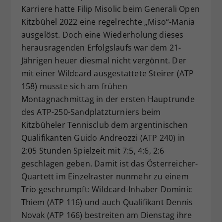
Karriere hatte Filip Misolic beim Generali Open
Dieser Wert speichert Ihre Consent-
Kitzbühel 2022 eine regelrechte „Miso“-Mania
Einstellungen. Unter anderem eine
zufällig generierte ID, für die
ausgelöst. Doch eine Wiederholung dieses
Zweck
historische Speicherung Ihrer
herausragenden Erfolgslaufs war dem 21-
vorgenommen Einstellungen, falls der
Jährigen heuer diesmal nicht vergönnt. Der
Webseiten-Betreiber dies eingestellt
mit einer Wildcard ausgestattete Steirer (ATP
hat.
158) musste sich am frühen
Montagnachmittag in der ersten Hauptrunde
des ATP-250-Sandplatzturniers beim
Kitzbüheler Tennisclub dem argentinischen
Qualifikanten Guido Andreozzi (ATP 240) in
2:05 Stunden Spielzeit mit 7:5, 4:6, 2:6
geschlagen geben. Damit ist das Österreicher-
Quartett im Einzelraster nunmehr zu einem
Trio geschrumpft: Wildcard-Inhaber Dominic
Thiem (ATP 116) und auch Qualifikant Dennis
Novak (ATP 166) bestreiten am Dienstag ihre