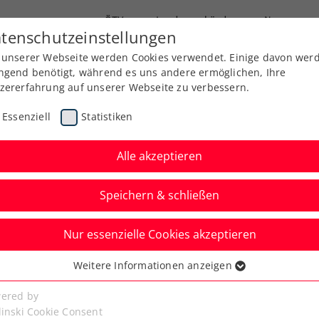
ÖTV
Landesverbände
News
tenschutzeinstellungen
 unserer Webseite werden Cookies verwendet. Einige davon wer
Ausbildung
Services
Über uns
ngend benötigt, während es uns andere ermöglichen, Ihre
zererfahrung auf unserer Webseite zu verbessern.
Essenziell
Statistiken
Alle akzeptieren
Speichern & schließen
Nur essenzielle Cookies akzeptieren
Kitzbühel: Kostenlose
Weitere Informationen anzeigen
ssenziell
 mit Öffis in Tirol
senzielle Cookies werden für grundlegende Funktionen der
ered by
bseite benötigt. Dadurch ist gewährleistet, dass die Webseite
linski Cookie Consent