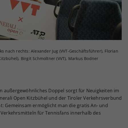
Zweck
generierte ID, für die historische Speicherung
Ihrer vorgenommen Einstellungen, falls der
Webseiten-Betreiber dies eingestellt hat.
ks nach rechts: Alexander Jug (VVT-Geschäftsführer), Florian
itzbühel), Birgit Schmoltner (VVT), Markus Bodner
 Ein außergewöhnliches Doppel sorgt für Neuigkeiten im
enerali Open Kitzbühel und der Tiroler Verkehrsverbund
nt: Gemeinsam ermöglicht man die gratis An- und
 Verkehrsmitteln für Tennisfans innerhalb des