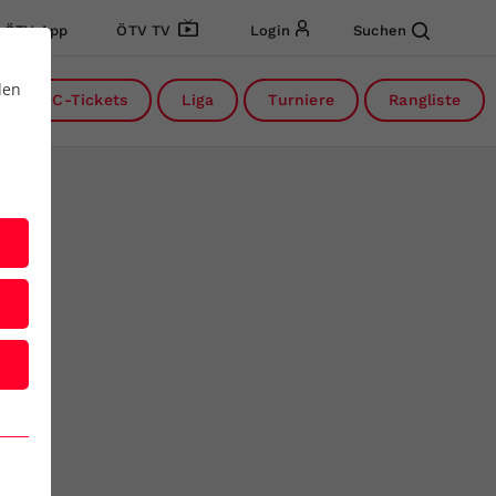
ÖTV App
ÖTV TV
Login
Suchen
den
DC-Tickets
Liga
Turniere
Rangliste