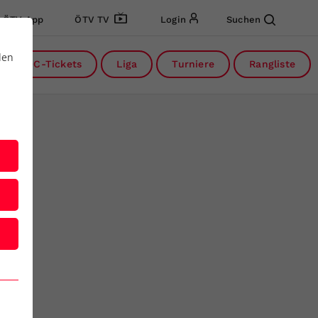
ÖTV App
ÖTV TV
Login
Suchen
den
DC-Tickets
Liga
Turniere
Rangliste