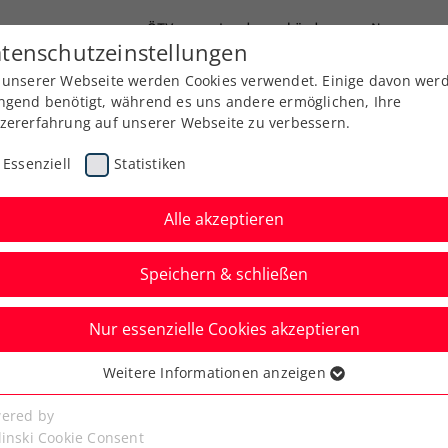
ÖTV
Landesverbände
News
tenschutzeinstellungen
 unserer Webseite werden Cookies verwendet. Einige davon wer
Ausbildung
Services
Über uns
ngend benötigt, während es uns andere ermöglichen, Ihre
zererfahrung auf unserer Webseite zu verbessern.
Essenziell
Statistiken
Alle akzeptieren
Speichern & schließen
Nur essenzielle Cookies akzeptieren
Kitzbühel:
Weitere Informationen anzeigen
ssenziell
reifen nach 2. Triumph
senzielle Cookies werden für grundlegende Funktionen der
ered by
bseite benötigt. Dadurch ist gewährleistet, dass die Webseite
linski Cookie Consent