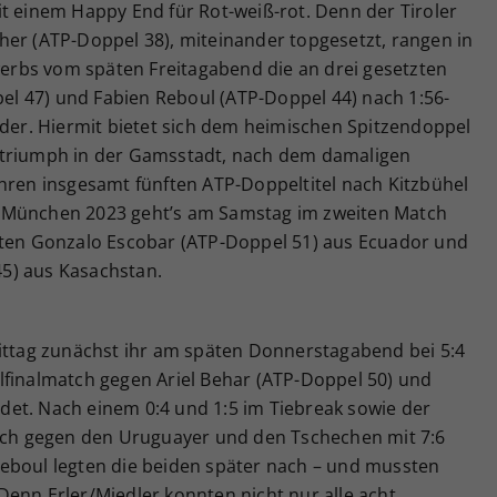
t einem Happy End für Rot-weiß-rot. Denn der Tiroler
her (ATP-Doppel 38), miteinander topgesetzt, rangen in
rbs vom späten Freitagabend die an drei gesetzten
l 47) und Fabien Reboul (ATP-Doppel 44) nach 1:56-
eder. Hiermit bietet sich dem heimischen Spitzendoppel
ltriumph in der Gamsstadt, nach dem damaligen
ihren insgesamt fünften ATP-Doppeltitel nach Kitzbühel
 München 2023 geht’s am Samstag im zweiten Match
hten Gonzalo Escobar (ATP-Doppel 51) aus Ecuador und
5) aus Kasachstan.
Mittag zunächst ihr am späten Donnerstagabend bei 5:4
lfinalmatch gegen Ariel Behar (ATP-Doppel 50) und
et. Nach einem 0:4 und 1:5 im Tiebreak sowie der
sich gegen den Uruguayer und den Tschechen mit 7:6
eboul legten die beiden später nach – und mussten
enn Erler/Miedler konnten nicht nur alle acht