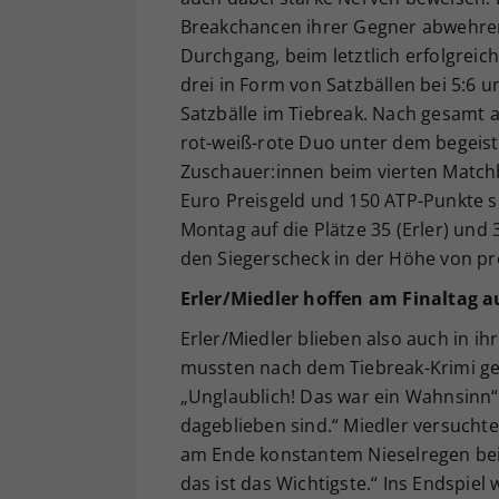
Breakchancen ihrer Gegner abwehren,
Durchgang, beim letztlich erfolgrei
drei in Form von Satzbällen bei 5:6 u
Satzbälle im Tiebreak. Nach gesamt 
rot-weiß-rote Duo unter dem begeist
Zuschauer:innen beim vierten Matchb
Euro Preisgeld und 150 ATP-Punkte si
Montag auf die Plätze 35 (Erler) und
den Siegerscheck in der Höhe von pr
Erler/Miedler hoffen am Finaltag a
Erler/Miedler blieben also auch in ih
mussten nach dem Tiebreak-Krimi ge
„Unglaublich! Das war ein Wahnsinn“,
dageblieben sind.“ Miedler versucht
am Ende konstantem Nieselregen be
das ist das Wichtigste.“ Ins Endspie