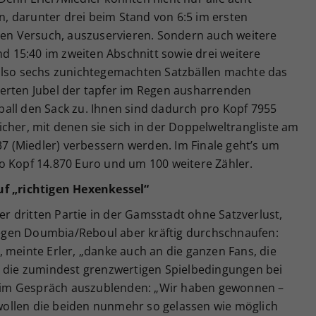
 darunter drei beim Stand von 6:5 im ersten
chen Versuch, auszuservieren. Sondern auch weitere
nd 15:40 im zweiten Abschnitt sowie drei weitere
also sechs zunichtegemachten Satzbällen machte das
erten Jubel der tapfer im Regen ausharrenden
all den Sack zu. Ihnen sind dadurch pro Kopf 7955
cher, mit denen sie sich in der Doppelweltrangliste am
 37 (Miedler) verbessern werden. Im Finale geht’s um
o Kopf 14.870 Euro und um 100 weitere Zähler.
uf „richtigen Hexenkessel“
rer dritten Partie in der Gamsstadt ohne Satzverlust,
gen Doumbia/Reboul aber kräftig durchschnaufen:
 meinte Erler, „danke auch an die ganzen Fans, die
e die zumindest grenzwertigen Spielbedingungen bei
im Gespräch auszublenden: „Wir haben gewonnen –
l wollen die beiden nunmehr so gelassen wie möglich