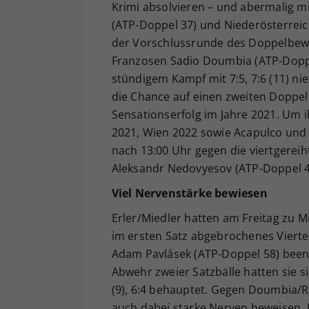
Krimi absolvieren – und abermalig mi
(ATP-Doppel 37) und Niederösterreic
der Vorschlussrunde des Doppelbewe
Franzosen Sadio Doumbia (ATP-Doppe
stündigem Kampf mit 7:5, 7:6 (11) ni
die Chance auf einen zweiten Doppe
Sensationserfolg im Jahre 2021. Um 
2021, Wien 2022 sowie Acapulco und
nach 13:00 Uhr gegen die viertgerei
Aleksandr Nedovyesov (ATP-Doppel 4
Viel Nervenstärke bewiesen
Erler/Miedler hatten am Freitag zu 
im ersten Satz abgebrochenes Vierte
Adam Pavlásek (ATP-Doppel 58) beend
Abwehr zweier Satzbälle hatten sie 
(9), 6:4 behauptet. Gegen Doumbia/R
auch dabei starke Nerven beweisen. D