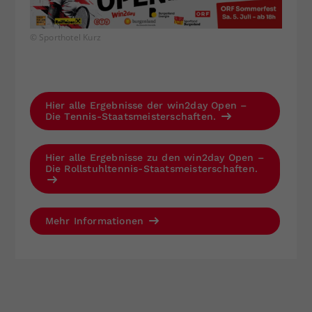
© Sporthotel Kurz
Hier alle Ergebnisse der win2day Open –
Die Tennis-Staatsmeisterschaften.
Hier alle Ergebnisse zu den win2day Open –
Die Rollstuhltennis-Staatsmeisterschaften.
Mehr Informationen