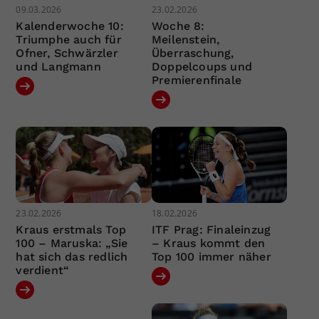
09.03.2026
23.02.2026
Kalenderwoche 10:
Woche 8:
Triumphe auch für
Meilenstein,
Ofner, Schwärzler
Überraschung,
und Langmann
Doppelcoups und
Premierenfinale
23.02.2026
18.02.2026
Kraus erstmals Top
ITF Prag: Finaleinzug
100 – Maruska: „Sie
– Kraus kommt den
hat sich das redlich
Top 100 immer näher
verdient“