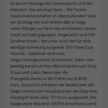
Es waren Festtage des Tennissports und der
Dieser Wert speichert Ihre Consent-
Inklusion: Die win2day Open – Die Tennis-
Einstellungen. Unter anderem eine
Staatsmeisterschaften in Oberpullendorf sind
zufällig generierte ID, für die
Zweck
historische Speicherung Ihrer
am Sonntag mit zum dritten Mal in Folge
vorgenommen Einstellungen, falls der
vollen Rängen auf dem neu errichteten Center
Webseiten-Betreiber dies eingestellt
Court zu Ende gegangen. Insgesamt rund 500
hat.
Zuseher:innen – darunter auch der für eine
würdige Stimmung sorgende ÖTV-Davis-Cup-
Fanclub – bekamen vertraute
Sieger:innengesichter präsentiert. Denn zum
jeweilig bereits dritten Mal sicherten sich Sinja
Kraus und Lukas Neumayer die
Preisgeldschecks in der Höhe von je 8500
Euro. Zusätzlich erhielten die beiden (wie alle
Sieger:innen) vom Hauptsponsor win2day eine
Fairplay-Prämie über 777 Euro ausgezahlt. Die
topgesetzte Wienerin (OÖTV) entschied zuerst