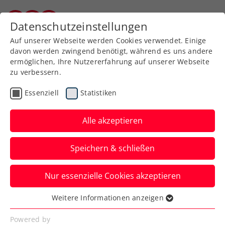
Zurück zur Newsübersicht
Datenschutzeinstellungen
Burgenländischer Tennisverband
Auf unserer Webseite werden Cookies verwendet. Einige
davon werden zwingend benötigt, während es uns andere
ermöglichen, Ihre Nutzererfahrung auf unserer Webseite
zu verbessern.
Pickleball
Rollstuhltennis
Inklusion
Essenziell
Statistiken
Allgemeine Klasse
Turniere
Alle akzeptieren
Triumph für Neumayer,
Speichern & schließen
Kraus bei win2day Open
– Die Tennis-
Nur essenzielle Cookies akzeptieren
Staatsmeisterschaften
Weitere Informationen anzeigen
Essenziell
Im Rollstuhltennis wiederholen in
Essenzielle Cookies werden für grundlegende
Powered by