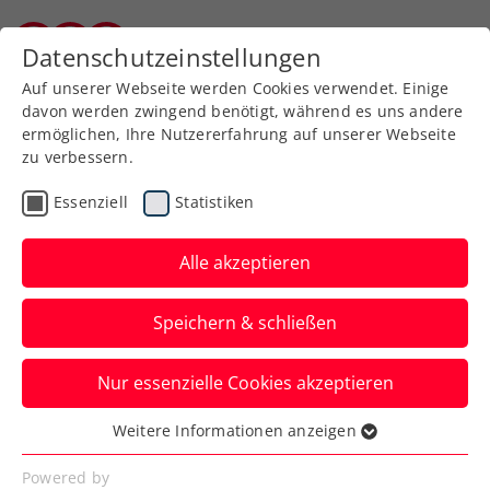
Zurück zur Newsübersicht
Datenschutzeinstellungen
Burgenländischer Tennisverband
Auf unserer Webseite werden Cookies verwendet. Einige
davon werden zwingend benötigt, während es uns andere
ermöglichen, Ihre Nutzererfahrung auf unserer Webseite
zu verbessern.
Allgemeine Klasse
Turniere
Essenziell
Statistiken
win2day ÖTV-
Staatsmeisterschaften
Alle akzeptieren
starten mit
Speichern & schließen
Favoritensiegen
Nur essenzielle Cookies akzeptieren
Am Donnerstag greifen in Oberpullendorf
die Topstars bei Herren und Damen ins
Weitere Informationen anzeigen
Essenziell
Geschehen ein.
Essenzielle Cookies werden für grundlegende
Powered by