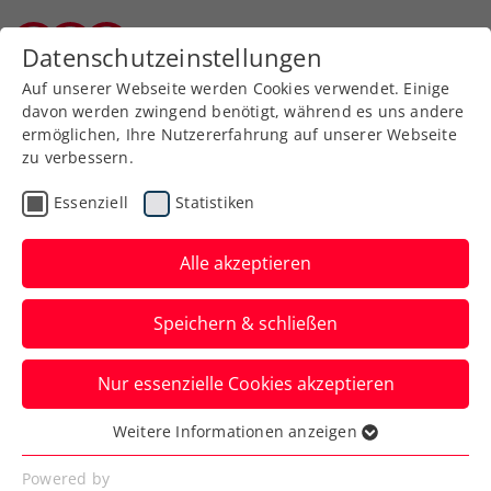
Zurück zur Newsübersicht
Datenschutzeinstellungen
Burgenländischer Tennisverband
Auf unserer Webseite werden Cookies verwendet. Einige
davon werden zwingend benötigt, während es uns andere
ermöglichen, Ihre Nutzererfahrung auf unserer Webseite
zu verbessern.
Allgemeine Klasse
Turniere
Essenziell
Statistiken
win2day ÖTV-
Staatsmeisterschaften:
Alle akzeptieren
Burgenländer:innentag
Speichern & schließen
und Damen-
Gesetztensterben
Nur essenzielle Cookies akzeptieren
Weitere Informationen anzeigen
Die Damen von fünf bis acht sind out. Am
Essenziell
Donnerstag steigen in Oberpullendorf die
Essenzielle Cookies werden für grundlegende
Powered by