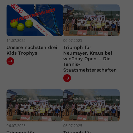
11.07.2025
06.07.2025
Unsere nächsten drei
Triumph für
Kids Trophys
Neumayer, Kraus bei
win2day Open – Die
Tennis-
Staatsmeisterschaften
06.07.2025
06.07.2025
Triumph für
Triumph für