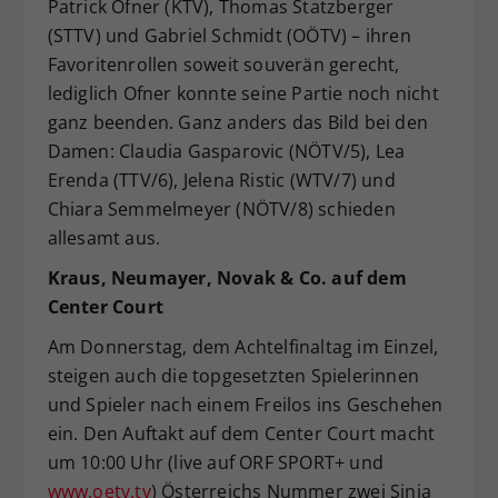
Patrick Ofner (KTV), Thomas Statzberger
(STTV) und Gabriel Schmidt (OÖTV) – ihren
Favoritenrollen soweit souverän gerecht,
lediglich Ofner konnte seine Partie noch nicht
ganz beenden. Ganz anders das Bild bei den
Damen: Claudia Gasparovic (NÖTV/5), Lea
Erenda (TTV/6), Jelena Ristic (WTV/7) und
Chiara Semmelmeyer (NÖTV/8) schieden
allesamt aus.
Kraus, Neumayer, Novak & Co. auf dem
Center Court
Am Donnerstag, dem Achtelfinaltag im Einzel,
steigen auch die topgesetzten Spielerinnen
und Spieler nach einem Freilos ins Geschehen
ein. Den Auftakt auf dem Center Court macht
um 10:00 Uhr (live auf ORF SPORT+ und
www.oetv.tv
) Österreichs Nummer zwei Sinja