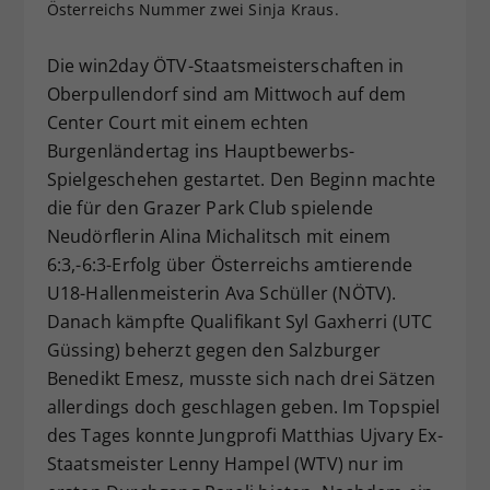
Österreichs Nummer zwei Sinja Kraus.
Dieser Wert speichert Ihre Consent-
Einstellungen. Unter anderem eine
Die win2day ÖTV-Staatsmeisterschaften in
zufällig generierte ID, für die
Oberpullendorf sind am Mittwoch auf dem
Zweck
historische Speicherung Ihrer
Center Court mit einem echten
vorgenommen Einstellungen, falls der
Webseiten-Betreiber dies eingestellt
Burgenländertag ins Hauptbewerbs-
hat.
Spielgeschehen gestartet. Den Beginn machte
die für den Grazer Park Club spielende
Neudörflerin Alina Michalitsch mit einem
6:3,-6:3-Erfolg über Österreichs amtierende
U18-Hallenmeisterin Ava Schüller (NÖTV).
Danach kämpfte Qualifikant Syl Gaxherri (UTC
Güssing) beherzt gegen den Salzburger
Benedikt Emesz, musste sich nach drei Sätzen
allerdings doch geschlagen geben. Im Topspiel
des Tages konnte Jungprofi Matthias Ujvary Ex-
Staatsmeister Lenny Hampel (WTV) nur im