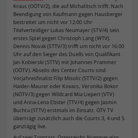
Kraus (OÖTV/2), die auf Michalitsch trifft. Nach
Beendigung von Kaufmann gegen Hausberger
bestreitet um nicht vor 12:00 Uhr
Titelverteidiger Lukas Neumayer (STV/4) sein
erstes Spiel gegen Christoph Lang (WTV).
Dennis Novak (STTV/3) trifft um nicht vor 16:00
Uhr auf den Sieger des Duells von Qualifikant
Jan Kobierski (STTV) mit Johannes Prammer
(OÖTV). Abseits des Center Courts sind
Vorjahresfinalist Filip Misolic (STTV/2) gegen
Haider-Maurer oder Kovacs, Veronika Bokor
(NÖTV/3) gegen Wildcard Mia Liepert (VTV)
und Anna-Lena Ebster (TTV/4) gegen Jasmin
Buchta (STTV) erstmals im Einsatz. ÖTV TV
überträgt zusätzlich auch die Courts 3, 4 und 5
ganztägig live.
Auf zwei Topstars, Österreichs Nummer eins