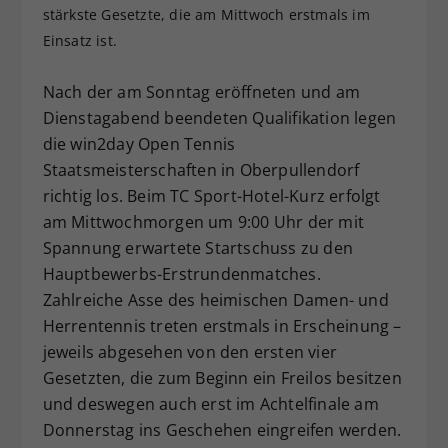
stärkste Gesetzte, die am Mittwoch erstmals im
Dieser Wert speichert Ihre Consent-
Einsatz ist.
Einstellungen. Unter anderem eine
zufällig generierte ID, für die
Zweck
historische Speicherung Ihrer
Nach der am Sonntag eröffneten und am
vorgenommen Einstellungen, falls der
Dienstagabend beendeten Qualifikation legen
Webseiten-Betreiber dies eingestellt
die win2day Open Tennis
hat.
Staatsmeisterschaften in Oberpullendorf
richtig los. Beim TC Sport-Hotel-Kurz erfolgt
am Mittwochmorgen um 9:00 Uhr der mit
Spannung erwartete Startschuss zu den
Hauptbewerbs-Erstrundenmatches.
Zahlreiche Asse des heimischen Damen- und
Herrentennis treten erstmals in Erscheinung –
jeweils abgesehen von den ersten vier
Gesetzten, die zum Beginn ein Freilos besitzen
und deswegen auch erst im Achtelfinale am
Donnerstag ins Geschehen eingreifen werden.