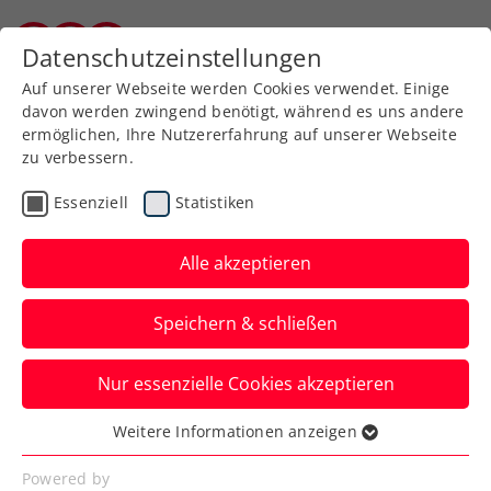
Zurück zur Newsübersicht
Datenschutzeinstellungen
Burgenländischer Tennisverband
Auf unserer Webseite werden Cookies verwendet. Einige
davon werden zwingend benötigt, während es uns andere
ermöglichen, Ihre Nutzererfahrung auf unserer Webseite
zu verbessern.
Rollstuhltennis
Inklusion
Essenziell
Statistiken
Allgemeine Klasse
Turniere
Alle akzeptieren
Startschuss zu den
Speichern & schließen
win2day Open Tennis
Staatsmeisterschaften
Nur essenzielle Cookies akzeptieren
gefallen
Weitere Informationen anzeigen
Essenziell
Die Hauptbewerbe in Oberpullendorf sind
Essenzielle Cookies werden für grundlegende
Powered by