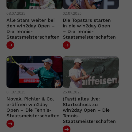
03.07.2025
02.07.2025
Alle Stars weiter bei
Die Topstars starten
den win2day Open –
in die win2day Open
Die Tennis-
– Die Tennis-
Staatsmeisterschaften
Staatsmeisterschaften
01.07.2025
25.06.2025
Novak, Pichler & Co.
(Fast) alles live:
eröffnen win2day
Startschuss zu
Open – Die Tennis-
win2day Open – Die
Staatsmeisterschaften
Tennis-
Staatsmeisterschaften