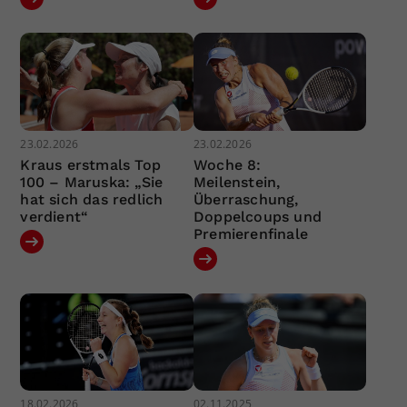
23.02.2026
23.02.2026
Kraus erstmals Top
Woche 8:
100 – Maruska: „Sie
Meilenstein,
hat sich das redlich
Überraschung,
verdient“
Doppelcoups und
Premierenfinale
18.02.2026
02.11.2025