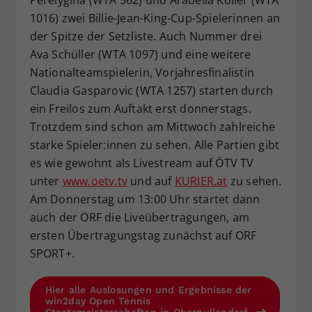
1016) zwei Billie-Jean-King-Cup-Spielerinnen an
der Spitze der Setzliste. Auch Nummer drei
Ava Schüller (WTA 1097) und eine weitere
Nationalteamspielerin, Vorjahresfinalistin
Claudia Gasparovic (WTA 1257) starten durch
ein Freilos zum Auftakt erst donnerstags.
Trotzdem sind schon am Mittwoch zahlreiche
starke Spieler:innen zu sehen. Alle Partien gibt
es wie gewohnt als Livestream auf ÖTV TV
unter
www.oetv.tv
und auf
KURIER.at
zu sehen.
Am Donnerstag um 13:00 Uhr startet dann
auch der ORF die Liveübertragungen, am
ersten Übertragungstag zunächst auf ORF
SPORT+.
Hier alle Auslosungen und Ergebnisse der
win2day Open Tennis
Staatsmeisterschaften in Oberpullendorf.