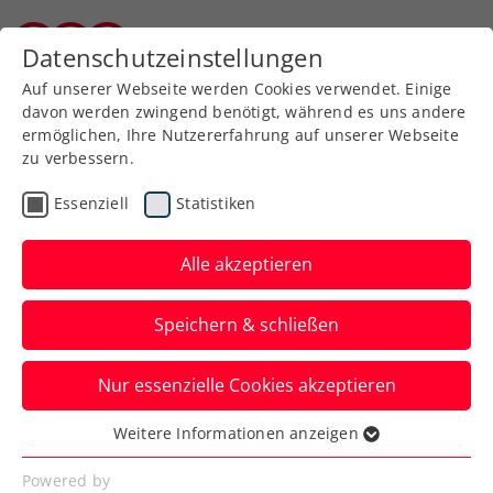
Zurück zur Newsübersicht
Datenschutzeinstellungen
Burgenländischer Tennisverband
Auf unserer Webseite werden Cookies verwendet. Einige
davon werden zwingend benötigt, während es uns andere
ermöglichen, Ihre Nutzererfahrung auf unserer Webseite
zu verbessern.
Turniere
ATP
WTA
Essenziell
Statistiken
US Open: Rodionov
fordert in der
Alle akzeptieren
Qualifikation Ex-
Speichern & schließen
Weltranglisten-26.
Nur essenzielle Cookies akzeptieren
Der erste Gegner von Österreichs
aktueller Nummer zwei in New York
Weitere Informationen anzeigen
Essenziell
lautet Filip Krajinovic.
Essenzielle Cookies werden für grundlegende
Powered by