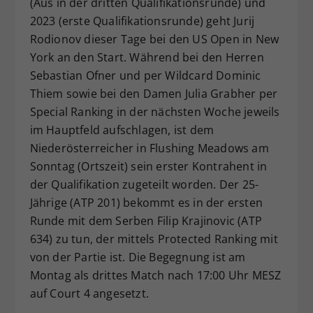
(Aus in der dritten Qualifikationsrunde) und
Dieser Wert speichert Ihre Consent-
2023 (erste Qualifikationsrunde) geht Jurij
Einstellungen. Unter anderem eine
Rodionov dieser Tage bei den US Open in New
zufällig generierte ID, für die
York an den Start. Während bei den Herren
Zweck
historische Speicherung Ihrer
Sebastian Ofner und per Wildcard Dominic
vorgenommen Einstellungen, falls der
Thiem sowie bei den Damen Julia Grabher per
Webseiten-Betreiber dies eingestellt
hat.
Special Ranking in der nächsten Woche jeweils
im Hauptfeld aufschlagen, ist dem
Niederösterreicher in Flushing Meadows am
Sonntag (Ortszeit) sein erster Kontrahent in
der Qualifikation zugeteilt worden. Der 25-
Jährige (ATP 201) bekommt es in der ersten
Runde mit dem Serben Filip Krajinovic (ATP
634) zu tun, der mittels Protected Ranking mit
von der Partie ist. Die Begegnung ist am
Montag als drittes Match nach 17:00 Uhr MESZ
auf Court 4 angesetzt.