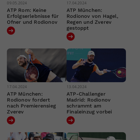
09.05.2024
17.04.2024
ATP Rom: Keine
ATP München:
Erfolgserlebnisse für
Rodionov von Hagel,
Ofner und Rodionov
Regen und Zverev
gestoppt
17.04.2024
13.04.2024
ATP München:
ATP-Challenger
Rodionov fordert
Madrid: Rodionov
nach Premierensieg
schrammt am
Zverev
Finaleinzug vorbei