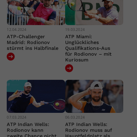
12.04.2024
19.03.2024
ATP-Challenger
ATP Miami:
Madrid: Rodionov
Unglückliches
stürmt ins Halbfinale
Qualifikations-Aus
für Rodionov – mit
Kuriosum
07.03.2024
06.03.2024
ATP Indian Wells:
ATP Indian Wells:
Rodionov kann
Rodionov muss auf
zweite Chance nicht
Hauptfeldplatz als