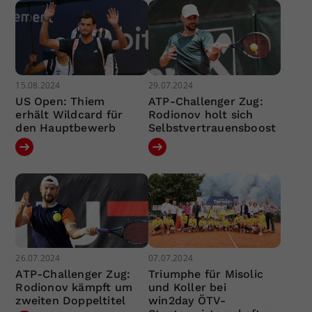
15.08.2024
29.07.2024
US Open: Thiem
ATP-Challenger Zug:
erhält Wildcard für
Rodionov holt sich
den Hauptbewerb
Selbstvertrauensboost
26.07.2024
07.07.2024
ATP-Challenger Zug:
Triumphe für Misolic
Rodionov kämpft um
und Koller bei
zweiten Doppeltitel
win2day ÖTV-