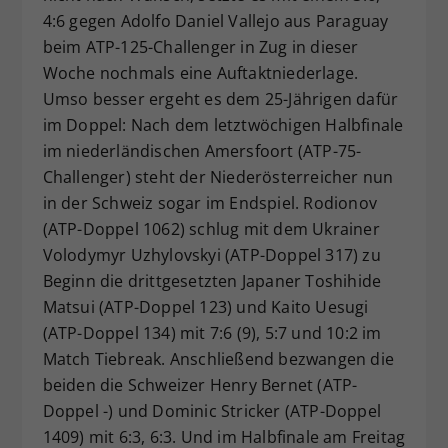
4:6 gegen Adolfo Daniel Vallejo aus Paraguay
Dieser Wert speichert Ihre Consent-
Einstellungen. Unter anderem eine
beim ATP-125-Challenger in Zug in dieser
zufällig generierte ID, für die
Woche nochmals eine Auftaktniederlage.
Zweck
historische Speicherung Ihrer
Umso besser ergeht es dem 25-Jährigen dafür
vorgenommen Einstellungen, falls der
im Doppel: Nach dem letztwöchigen Halbfinale
Webseiten-Betreiber dies eingestellt
im niederländischen Amersfoort (ATP-75-
hat.
Challenger) steht der Niederösterreicher nun
in der Schweiz sogar im Endspiel. Rodionov
(ATP-Doppel 1062) schlug mit dem Ukrainer
Volodymyr Uzhylovskyi (ATP-Doppel 317) zu
Beginn die drittgesetzten Japaner Toshihide
Matsui (ATP-Doppel 123) und Kaito Uesugi
(ATP-Doppel 134) mit 7:6 (9), 5:7 und 10:2 im
Match Tiebreak. Anschließend bezwangen die
beiden die Schweizer Henry Bernet (ATP-
Doppel -) und Dominic Stricker (ATP-Doppel
1409) mit 6:3, 6:3. Und im Halbfinale am Freitag