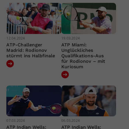
12.04.2024
19.03.2024
ATP-Challenger
ATP Miami:
Madrid: Rodionov
Unglückliches
stürmt ins Halbfinale
Qualifikations-Aus
für Rodionov – mit
Kuriosum
07.03.2024
06.03.2024
ATP Indian Wells:
ATP Indian Wells: