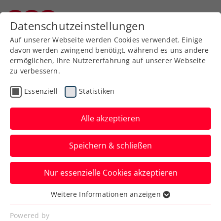
Zurück zur Newsübersicht
Datenschutzeinstellungen
Burgenländischer Tennisverband
Auf unserer Webseite werden Cookies verwendet. Einige
davon werden zwingend benötigt, während es uns andere
ermöglichen, Ihre Nutzererfahrung auf unserer Webseite
zu verbessern.
Turniere
ATP
Essenziell
Statistiken
ATP-Challenger Zug:
Rodionov kämpft um
Alle akzeptieren
zweiten Doppeltitel
Speichern & schließen
Der ÖTV-Davis-Cup-Ass steht in der
Nur essenzielle Cookies akzeptieren
Zentralschweiz mit dem Ukrainer
Volodymyr Uzhylovskyi im Finale.
Weitere Informationen anzeigen
Essenziell
Verfasst von: Manuel Wachta, 26.07.2024
Essenzielle Cookies werden für grundlegende
Powered by