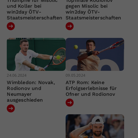
Triumphe für Misolic
Topfinale Rodionov
und Koller bei
gegen Misolic bei
win2day ÖTV-
win2day ÖTV-
Staatsmeisterschaften
Staatsmeisterschaften
24.06.2024
09.05.2024
Wimbledon: Novak,
ATP Rom: Keine
Rodionov und
Erfolgserlebnisse für
Neumayer
Ofner und Rodionov
ausgeschieden