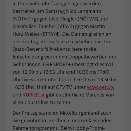
in Oberpullendorf ausgetragen werden,
bestreiten am Samstag Nico Langmann
(NÖTV/1) gegen Josef Riegler (NÖTV/3) und
Maximilian Taucher (VTV/2) gegen Martin
Hörz-Weber (STTV/4). Die Damen greifen an
diesem Tag erstmals ins Geschehen ein. Im
Quad-Bewerb fällt ebenso bereits die
Entscheidung wie in den Doppelbewerben der
Geher:innen. ORF SPORT+ überträgt diesmal
von 12:00 bis 13:55 Uhr und 16:30 bis 17:00
Uhr live vom Center Court, ORF 1 von 13:50 bis
16:35 Uhr. Und auf ÖTV TV unter
www.oetv.tv
und
KURIER.at
gibt es sämtliche Matches von
allen Courts live zu sehen.
Der Freitag stand im Mittelburgenland auch
wie gewohnt im Zeichen eines umfassenden
Rahmenprogramms. Beim Hobby-Promi-