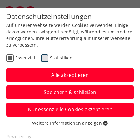
Zurück zur Newsübersicht
Datenschutzeinstellungen
Burgenländischer Tennisverband
Auf unserer Webseite werden Cookies verwendet. Einige
davon werden zwingend benötigt, während es uns andere
ermöglichen, Ihre Nutzererfahrung auf unserer Webseite
zu verbessern.
Rollstuhltennis
Inklusion
Essenziell
Statistiken
Allgemeine Klasse
Turniere
Alle akzeptieren
Favorit:innensiege bei
Speichern & schließen
win2day Open Tennis
Staatsmeisterschaften
Nur essenzielle Cookies akzeptieren
Lukas Neumayer, Joel Schwärzler, Dennis
Weitere Informationen anzeigen
Essenziell
Novak, „Kate“ Perelygina & Co. bleiben in
Essenzielle Cookies werden für grundlegende
Powered by
Oberpullendorf auf Kurs.