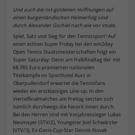
Dieser Wert speichert Ihre Consent-
Und auch die rot-goldenen Hoffnungen auf
Einstellungen. Unter anderem eine
einen burgenländischen Heimerfolg sind
zufällig generierte ID, für die
durch Alexander Gschiel nach wie vor intakt.
Zweck
historische Speicherung Ihrer
vorgenommen Einstellungen, falls der
Spiel, Satz und Sieg für den Tennissport! Auf
Webseiten-Betreiber dies eingestellt
einen echten Super Friday bei den win2day
hat.
Open Tennis Staatsmeisterschaften folgt ein
Super Saturday: Denn am Halbfinaltag der mit
68.785 Euro prämierten nationalen
Titelkämpfe im Sporthotel Kurz in
Oberpullendorf erwartet die Tennisfans
wieder ein erstklassiges Line-up. In den
Viertelfinalmatches am Freitag setzten sich
nämlich durchwegs die Favorit:innen durch.
Bei den Herren sind mit Vorjahressieger Lukas
Neumayer (STV/2), Youngster Joel Schwärzler
(VTV/3), Ex-Davis-Cup-Star Dennis Novak