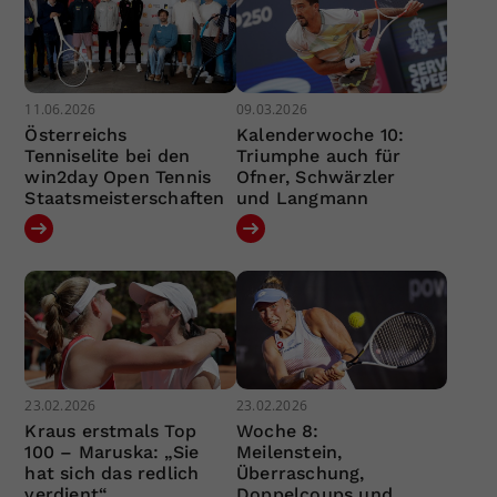
11.06.2026
09.03.2026
Österreichs
Kalenderwoche 10:
Tenniselite bei den
Triumphe auch für
win2day Open Tennis
Ofner, Schwärzler
Staatsmeisterschaften
und Langmann
23.02.2026
23.02.2026
Kraus erstmals Top
Woche 8:
100 – Maruska: „Sie
Meilenstein,
hat sich das redlich
Überraschung,
verdient“
Doppelcoups und