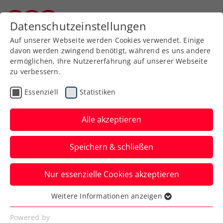
Zurück zur Newsübersicht
Datenschutzeinstellungen
Burgenländischer Tennisverband
Auf unserer Webseite werden Cookies verwendet. Einige
davon werden zwingend benötigt, während es uns andere
ermöglichen, Ihre Nutzererfahrung auf unserer Webseite
zu verbessern.
VR-Tennis
Pickleball
Rollstuhltennis
Essenziell
Statistiken
Inklusion
Allgemeine Klasse
Turniere
Alle akzeptieren
Österreichs Tenniselite
Speichern & schließen
bei den win2day Open
Tennis
Nur essenzielle Cookies akzeptieren
Staatsmeisterschaften
Weitere Informationen anzeigen
Essenziell
In Oberpullendorf schlagen heuer unter
Essenzielle Cookies werden für grundlegende
Powered by