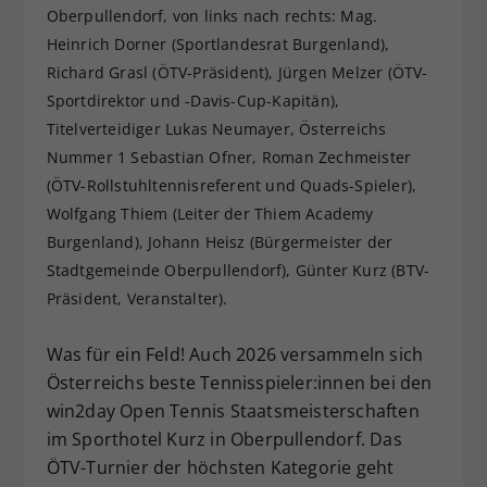
Oberpullendorf, von links nach rechts: Mag.
Dieser Wert speichert Ihre Consent-
Heinrich Dorner (Sportlandesrat Burgenland),
Einstellungen. Unter anderem eine
Richard Grasl (ÖTV-Präsident), Jürgen Melzer (ÖTV-
zufällig generierte ID, für die
Zweck
historische Speicherung Ihrer
Sportdirektor und -Davis-Cup-Kapitän),
vorgenommen Einstellungen, falls der
Titelverteidiger Lukas Neumayer, Österreichs
Webseiten-Betreiber dies eingestellt
Nummer 1 Sebastian Ofner, Roman Zechmeister
hat.
(ÖTV-Rollstuhltennisreferent und Quads-Spieler),
Wolfgang Thiem (Leiter der Thiem Academy
Burgenland), Johann Heisz (Bürgermeister der
Stadtgemeinde Oberpullendorf), Günter Kurz (BTV-
Präsident, Veranstalter).
Was für ein Feld! Auch 2026 versammeln sich
Österreichs beste Tennisspieler:innen bei den
win2day Open Tennis Staatsmeisterschaften
im Sporthotel Kurz in Oberpullendorf. Das
ÖTV-Turnier der höchsten Kategorie geht