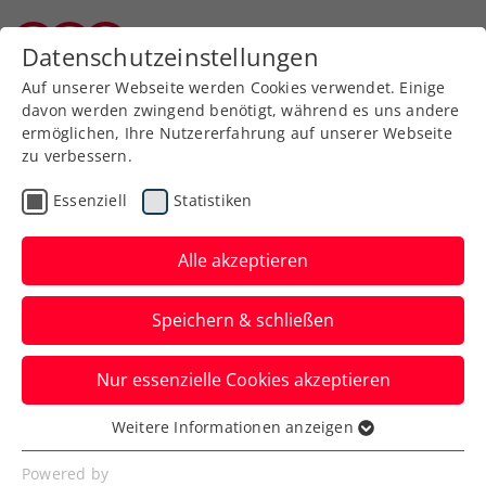
Zurück zur Newsübersicht
Datenschutzeinstellungen
Burgenländischer Tennisverband
Auf unserer Webseite werden Cookies verwendet. Einige
davon werden zwingend benötigt, während es uns andere
ermöglichen, Ihre Nutzererfahrung auf unserer Webseite
zu verbessern.
WTA
Turniere
Essenziell
Statistiken
WTA-Challenger Rio de
Janeiro: Grabher
Alle akzeptieren
schrammt am Endspiel
Speichern & schließen
vorbei
Nur essenzielle Cookies akzeptieren
Österreichs Nummer eins scheidet in
Brasiliens Metropole erst gegen die
Weitere Informationen anzeigen
Essenziell
Nummer eins des Turniers aus.
Essenzielle Cookies werden für grundlegende
Powered by