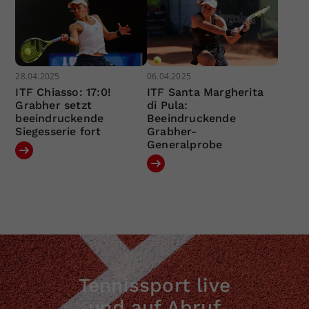
28.04.2025
06.04.2025
ITF Chiasso: 17:0!
ITF Santa Margherita
Grabher setzt
di Pula:
beeindruckende
Beeindruckende
Siegesserie fort
Grabher-
Generalprobe
Tennissport live
und auf Abruf