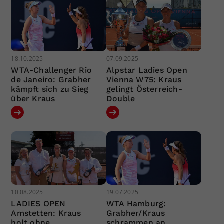
18.10.2025
07.09.2025
WTA-Challenger Rio
Alpstar Ladies Open
de Janeiro: Grabher
Vienna W75: Kraus
kämpft sich zu Sieg
gelingt Österreich-
über Kraus
Double
10.08.2025
19.07.2025
LADIES OPEN
WTA Hamburg:
Amstetten: Kraus
Grabher/Kraus
holt ohne
schrammen an