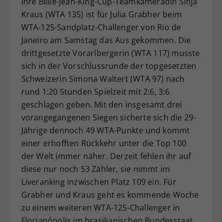
ihre Billie-Jean-King-Cup-Teamkameradin Sinja
Dieser Wert speichert Ihre Consent-
Kraus (WTA 135) ist für Julia Grabher beim
Einstellungen. Unter anderem eine
WTA-125-Sandplatz-Challenger von Rio de
zufällig generierte ID, für die
Janeiro am Samstag das Aus gekommen. Die
Zweck
historische Speicherung Ihrer
drittgesetzte Vorarlbergerin (WTA 117) musste
vorgenommen Einstellungen, falls der
sich in der Vorschlussrunde der topgesetzten
Webseiten-Betreiber dies eingestellt
hat.
Schweizerin Simona Waltert (WTA 97) nach
rund 1:20 Stunden Spielzeit mit 2:6, 3:6
geschlagen geben. Mit den insgesamt drei
vorangegangenen Siegen sicherte sich die 29-
Jährige dennoch 49 WTA-Punkte und kommt
einer erhofften Rückkehr unter die Top 100
der Welt immer näher. Derzeit fehlen ihr auf
diese nur noch 53 Zähler, sie nimmt im
Liveranking inzwischen Platz 109 ein. Für
Grabher und Kraus geht es kommende Woche
zu einem weiteren WTA-125-Challenger in
Florianópolis im brasilianischen Bundesstaat