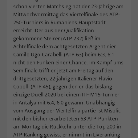
schon vierten Matchsieg hat der 23-Jährige am
Dieser Wert speichert Ihre Consent-
Einstellungen. Unter anderem eine
Mittwochvormittag das Viertelfinale des ATP-
zufällig generierte ID, für die
250-Turniers in Rumäniens Hauptstadt
Zweck
historische Speicherung Ihrer
erreicht. Der aus der Qualifikation
vorgenommen Einstellungen, falls der
gekommene Steirer (ATP 232) ließ im
Webseiten-Betreiber dies eingestellt
Achtelfinale dem achtgesetzten Argentinier
hat.
Camilo Ugo Carabelli (ATP 63) beim 6:3, 6:1
nicht den Funken einer Chance. Im Kampf ums
Semifinale trifft er jetzt am Freitag auf den
drittgesetzten, 22-jährigen Italiener Flavio
Cobolli (ATP 45), gegen den er das bislang
einzige Duell 2020 bei einem ITF-M15-Turnier
in Antalya mit 6:4, 6:0 gewann. Unabhängig
vom Ausgang der Viertelfinalpartie ist Misolic
mit den bisher erarbeiteten 63 ATP-Punkten
am Montag die Rückkehr unter die Top 200 im
ATP-Ranking gewiss, er nimmt im Liveranking