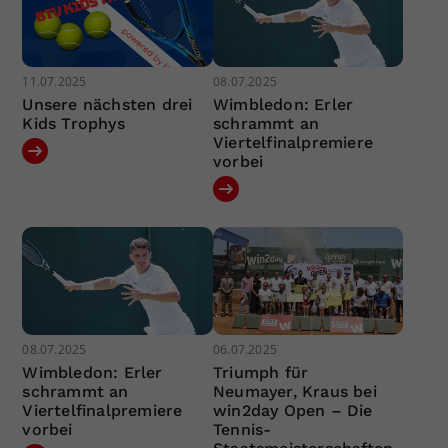
11.07.2025
08.07.2025
Unsere nächsten drei
Wimbledon: Erler
Kids Trophys
schrammt an
Viertelfinalpremiere
vorbei
08.07.2025
06.07.2025
Wimbledon: Erler
Triumph für
schrammt an
Neumayer, Kraus bei
Viertelfinalpremiere
win2day Open – Die
vorbei
Tennis-