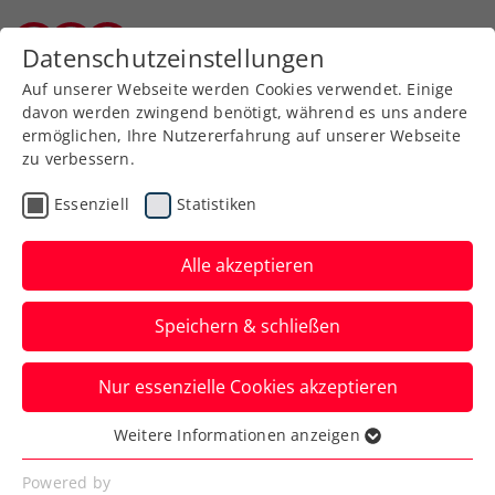
Zurück zur Newsübersicht
Datenschutzeinstellungen
Burgenländischer Tennisverband
Auf unserer Webseite werden Cookies verwendet. Einige
davon werden zwingend benötigt, während es uns andere
ermöglichen, Ihre Nutzererfahrung auf unserer Webseite
zu verbessern.
ATP
Turniere
Essenziell
Statistiken
ATP Bukarest: Erfolgslauf
geht weiter – Misolic
Alle akzeptieren
stürmt ins Viertelfinale
Speichern & schließen
Damit kehrt das ÖTV-Ass in der
Nur essenzielle Cookies akzeptieren
Weltrangliste wieder unter die besten 200
zurück.
Weitere Informationen anzeigen
Essenziell
Verfasst von: Manuel Wachta, 02.04.2025
Essenzielle Cookies werden für grundlegende
Powered by