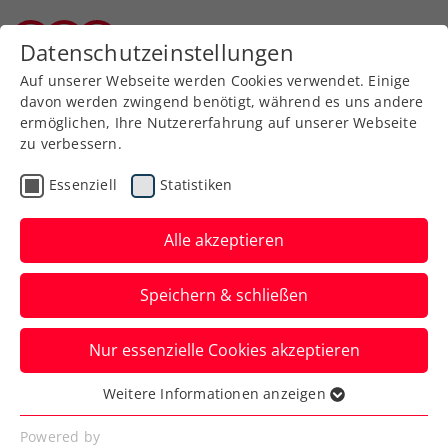
Zurück zur Newsübersicht
Datenschutzeinstellungen
Burgenländischer Tennisverband
Auf unserer Webseite werden Cookies verwendet. Einige
davon werden zwingend benötigt, während es uns andere
ermöglichen, Ihre Nutzererfahrung auf unserer Webseite
zu verbessern.
Rollstuhltennis
Turniere
Essenziell
Statistiken
Burgenland Energie ÖTV-
Staatsmeisterschaften:
Alle akzeptieren
Langmann und
Speichern & schließen
Zechmeister holen die
Rolli-Titel
Nur essenzielle Cookies akzeptieren
Weitere Informationen anzeigen
Das zweite Mal in Serie fanden die
Essenziell
Rollstuhltennis-Titelkämpfe in
Essenzielle Cookies werden für grundlegende
Powered by