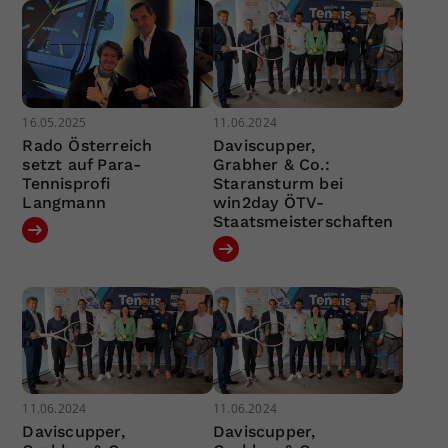
16.05.2025
11.06.2024
Rado Österreich
Daviscupper,
setzt auf Para-
Grabher & Co.:
Tennisprofi
Staransturm bei
Langmann
win2day ÖTV-
Staatsmeisterschaften
11.06.2024
11.06.2024
Daviscupper,
Daviscupper,