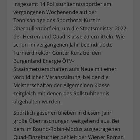
insgesamt 14 Rollstuhltennissportler am
Dieser Wert speichert Ihre Consent-
vergangenen Wochenende auf der
Einstellungen. Unter anderem eine
Tennisanlage des Sporthotel Kurz in
zufällig generierte ID, für die
Oberpullendorf ein, um die Staatsmeister 2022
Zweck
historische Speicherung Ihrer
vorgenommen Einstellungen, falls der
der Herren und Quad-Klasse zu ermitteln. Wie
Webseiten-Betreiber dies eingestellt
schon im vergangenen Jahr beeindruckte
hat.
Turnierdirektor Günter Kurz bei den
Burgenland Energie ÖTV-
Staatsmeisterschaften aufs Neue mit einer
vorbildlichen Veranstaltung, bei der die
Meisterschaften der Allgemeinen Klasse
zeitgleich mit denen des Rollstuhltennis
abgehalten wurden.
Sportlich gesehen blieben in diesem Jahr
große Überraschungen weitgehend aus. Bei
dem im Round-Robin-Modus ausgetragenen
Quad-Einzelturnier behielt der Wiener Roman