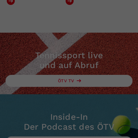
Tennissport live
und auf Abruf
ÖTV TV
Inside-In
Der Podcast des ÖTV