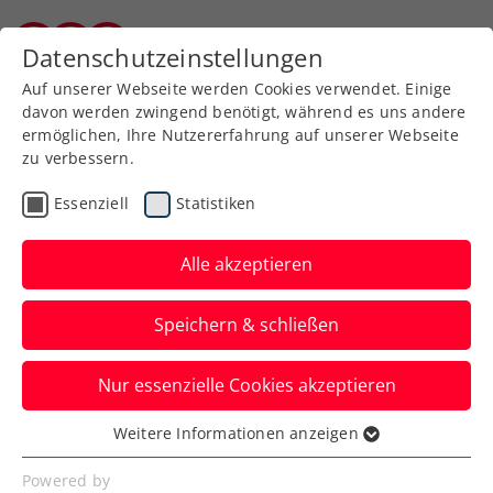
Zurück zur Newsübersicht
Datenschutzeinstellungen
Burgenländischer Tennisverband
Auf unserer Webseite werden Cookies verwendet. Einige
davon werden zwingend benötigt, während es uns andere
ermöglichen, Ihre Nutzererfahrung auf unserer Webseite
zu verbessern.
Turniere
Kids & Jugend
Essenziell
Statistiken
Unsere nächsten zwei
Kids Trophys
Alle akzeptieren
Anmelden und mitspielen 💪
Speichern & schließen
Verfasst von: Claudia Schlögl-Wandl, 25.07.2025
Nur essenzielle Cookies akzeptieren
Weitere Informationen anzeigen
Essenziell
Essenzielle Cookies werden für grundlegende
Powered by