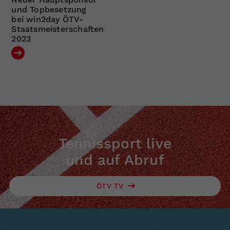
und Topbesetzung
bei win2day ÖTV-
Staatsmeisterschaften
2023
Tennissport live
und auf Abruf
ÖTV TV