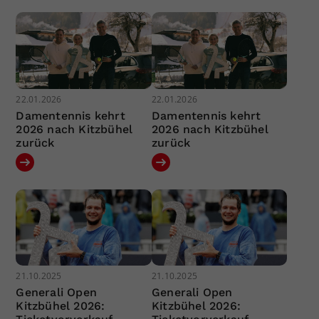
22.01.2026
22.01.2026
Damentennis kehrt
Damentennis kehrt
2026 nach Kitzbühel
2026 nach Kitzbühel
zurück
zurück
21.10.2025
21.10.2025
Generali Open
Generali Open
Kitzbühel 2026:
Kitzbühel 2026: