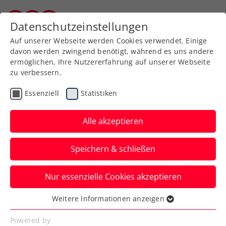
Zurück zur Newsübersicht
Datenschutzeinstellungen
Burgenländischer Tennisverband
Auf unserer Webseite werden Cookies verwendet. Einige
davon werden zwingend benötigt, während es uns andere
ermöglichen, Ihre Nutzererfahrung auf unserer Webseite
zu verbessern.
Turniere
ATP
Essenziell
Statistiken
Erler/Miedler greifen in
Antwerpen nach 6.
Alle akzeptieren
gemeinsamem ATP-Titel
Speichern & schließen
Österreichs Davis-Cup-Doppel steht beim
Nur essenzielle Cookies akzeptieren
ATP-250-Turnier in Belgien schon im
Finale.
Weitere Informationen anzeigen
Essenziell
Verfasst von: Manuel Wachta, 18.10.2024
Essenzielle Cookies werden für grundlegende
Powered by