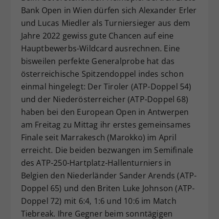
Bank Open in Wien dürfen sich Alexander Erler
Dieser Wert speichert Ihre Consent-
Einstellungen. Unter anderem eine
und Lucas Miedler als Turniersieger aus dem
zufällig generierte ID, für die
Jahre 2022 gewiss gute Chancen auf eine
Zweck
historische Speicherung Ihrer
Hauptbewerbs-Wildcard ausrechnen. Eine
vorgenommen Einstellungen, falls der
bisweilen perfekte Generalprobe hat das
Webseiten-Betreiber dies eingestellt
österreichische Spitzendoppel indes schon
hat.
einmal hingelegt: Der Tiroler (ATP-Doppel 54)
und der Niederösterreicher (ATP-Doppel 68)
haben bei den European Open in Antwerpen
am Freitag zu Mittag ihr erstes gemeinsames
Finale seit Marrakesch (Marokko) im April
erreicht. Die beiden bezwangen im Semifinale
des ATP-250-Hartplatz-Hallenturniers in
Belgien den Niederländer Sander Arends (ATP-
Doppel 65) und den Briten Luke Johnson (ATP-
Doppel 72) mit 6:4, 1:6 und 10:6 im Match
Tiebreak. Ihre Gegner beim sonntägigen