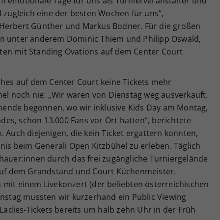
m emotionale Tage für uns als Turnierveranstalter und
d zugleich eine der besten Wochen für uns“,
 Herbert Günther und Markus Bodner. Für die großen
en unter anderem Dominic Thiem und Philipp Oswald,
ritten mit Standing Ovations auf dem Center Court
ches auf dem Center Court keine Tickets mehr
hel noch nie: „Wir waren von Dienstag weg ausverkauft.
ende begonnen, wo wir inklusive Kids Day am Montag,
es, schon 13.000 Fans vor Ort hatten“, berichtete
. Auch diejenigen, die kein Ticket ergattern konnten,
nnis beim Generali Open Kitzbühel zu erleben. Täglich
chauer:innen durch das frei zugängliche Turniergelände
 auf dem Grandstand und Court Küchenmeister.
 mit einem Livekonzert (der beliebten österreichischen
enstag mussten wir kurzerhand ein Public Viewing
 Ladies-Tickets bereits um halb zehn Uhr in der Früh