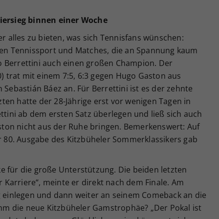
niersieg binnen einer Woche
er alles zu bieten, was sich Tennisfans wünschen:
igen Tennissport und Matches, die an Spannung kaum
o Berrettini auch einen großen Champion. Der
0) trat mit einem 7:5, 6:3 gegen Hugo Gaston aus
 Sebastián Báez an. Für Berrettini ist es der zehnte
tzten hatte der 28-Jährige erst vor wenigen Tagen in
ettini ab dem ersten Satz überlegen und ließ sich auch
ton nicht aus der Ruhe bringen. Bemerkenswert: Auf
80. Ausgabe des Kitzbüheler Sommerklassikers gab
e für die große Unterstützung. Die beiden letzten
Karriere“, meinte er direkt nach dem Finale. Am
ag einlegen und dann weiter an seinem Comeback an die
 ihm die neue Kitzbüheler Gamstrophäe? „Der Pokal ist