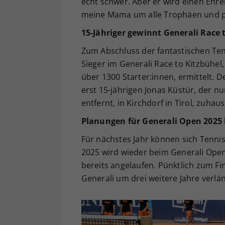
echt schwer. Aber er wird einen Eh
meine Mama um alle Trophäen und pa
15-Jähriger gewinnt Generali Race 
Zum Abschluss der fantastischen Te
Sieger im Generali Race to Kitzbüh
über 1300 Starter:innen, ermittelt. 
erst 15-jährigen Jonas Küstür, der n
entfernt, in Kirchdorf in Tirol, zuhause
Planungen für Generali Open 2025 
Für nächstes Jahr können sich Tennis
2025 wird wieder beim Generali Open
bereits angelaufen. Pünktlich zum Fi
Generali um drei weitere Jahre verlä