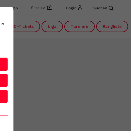
ÖTV App
ÖTV TV
Login
Suchen
den
DC-Tickets
Liga
Turniere
Rangliste