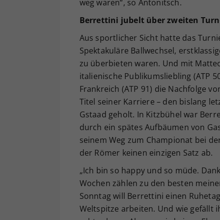
weg waren“, so Antonitsch.
Berrettini jubelt über zweiten Tur
Aus sportlicher Sicht hatte das Turni
Spektakuläre Ballwechsel, erstklass
zu überbieten waren. Und mit Matte
italienische Publikumsliebling (ATP 5
Frankreich (ATP 91) die Nachfolge von
Titel seiner Karriere – den bislang le
Gstaad geholt. In Kitzbühel war Berr
durch ein spätes Aufbäumen von Gas
seinem Weg zum Championat bei der 
der Römer keinen einzigen Satz ab.
„Ich bin so happy und so müde. Dank
Wochen zählen zu den besten meiner 
Sonntag will Berrettini einen Ruhet
Weltspitze arbeiten. Und wie gefällt