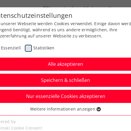
ÖTV
Landesverbände
News
tenschutzeinstellungen
 unserer Webseite werden Cookies verwendet. Einige davon wer
Ausbildung
Services
Über uns
ngend benötigt, während es uns andere ermöglichen, Ihre
zererfahrung auf unserer Webseite zu verbessern.
Essenziell
Statistiken
Alle akzeptieren
Speichern & schließen
Nur essenzielle Cookies akzeptieren
Kitzbühel:
Weitere Informationen anzeigen
ssenziell
 und italienischer
senzielle Cookies werden für grundlegende Funktionen der
ered by
bseite benötigt. Dadurch ist gewährleistet, dass die Webseite
linski Cookie Consent