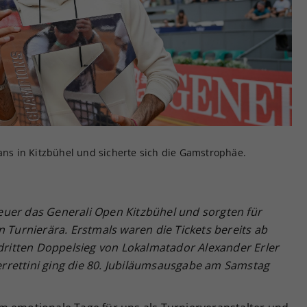
Zweck
generierte ID, für die historische Speicherung
Ihrer vorgenommen Einstellungen, falls der
Webseiten-Betreiber dies eingestellt hat.
fans in Kitzbühel und sicherte sich die Gamstrophäe.
uer das Generali Open Kitzbühel und sorgten für
n Turnierära. Erstmals waren die Tickets bereits ab
 dritten Doppelsieg von Lokalmatador Alexander Erler
rrettini ging die 80. Jubiläumsausgabe am Samstag