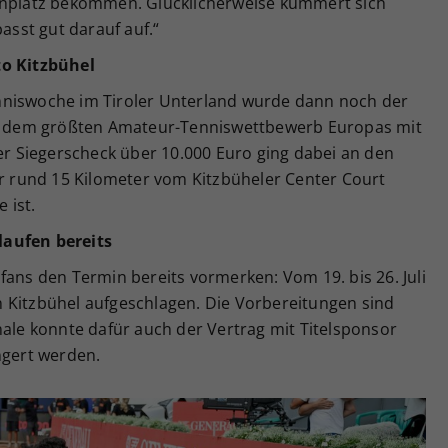
renplatz bekommen. Glücklicherweise kümmert sich
sst gut darauf auf.“
to Kitzbühel
nniswoche im Tiroler Unterland wurde dann noch der
el, dem größten Amateur-Tenniswettbewerb Europas mit
Der Siegerscheck über 10.000 Euro ging dabei an den
ur rund 15 Kilometer vom Kitzbüheler Center Court
 ist.
laufen bereits
fans den Termin bereits vormerken: Vom 19. bis 26. Juli
 Kitzbühel aufgeschlagen. Die Vorbereitungen sind
nale konnte dafür auch der Vertrag mit Titelsponsor
ngert werden.