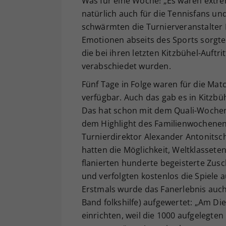
Was für eine Woche! „Es waren extre
natürlich auch für die Tennisfans un
schwärmten die Turnierveranstalter
Emotionen abseits des Sports sorgt
die bei ihren letzten Kitzbühel-Auft
verabschiedet wurden.
Fünf Tage in Folge waren für die Mat
verfügbar. Auch das gab es in Kitzbü
Das hat schon mit dem Quali-Wochen
dem Highlight des Familienwochenend
Turnierdirektor Alexander Antonitsch
hatten die Möglichkeit, Weltklassete
flanierten hunderte begeisterte Zus
und verfolgten kostenlos die Spiele
Erstmals wurde das Fanerlebnis auch
Band folkshilfe) aufgewertet: „Am Di
einrichten, weil die 1000 aufgelegten