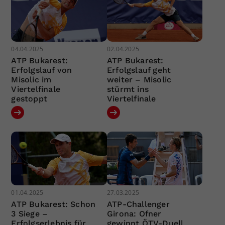
04.04.2025
02.04.2025
ATP Bukarest:
ATP Bukarest:
Erfolgslauf von
Erfolgslauf geht
Misolic im
weiter – Misolic
Viertelfinale
stürmt ins
gestoppt
Viertelfinale
01.04.2025
27.03.2025
ATP Bukarest: Schon
ATP-Challenger
3 Siege –
Girona: Ofner
Erfolgserlebnis für
gewinnt ÖTV-Duell