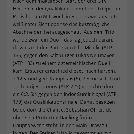
Nach dem makellosen Start der drei ÖTV-
Dieser Wert speichert Ihre Consent-
Herren in der Qualifikation der French Open in
Einstellungen. Unter anderem eine
Paris hat am Mittwoch in Runde zwei aus rot-
zufällig generierte ID, für die
weiß-roter Sicht ebenso das bestmögliche
Zweck
historische Speicherung Ihrer
Abschneiden herausgeschaut. Aus dem Trio
vorgenommen Einstellungen, falls der
wurde zwar ein Duo – das lag jedoch daran,
Webseiten-Betreiber dies eingestellt
hat.
dass es mit der Partie von Filip Misolic (ATP
155) gegen den Salzburger Lukas Neumayer
(ATP 183) zu einem österreichischen Duell
kam. Ersterer entschied dieses nach hartem,
2:12-stündigem Kampf 7:6 (5), 7:5 für sich. Und
auch Jurij Rodionov (ATP 225) erreichte durch
ein 6:2, 6:4 gegen den Inder Sumit Nagal (ATP
170) das Qualifikationsfinale. Damit besitzen
beide dort die Chance, Sebastian Ofner, der
über sein Protected Ranking fix im
Hauptbewerb steht, in den Main Draw zu
folgen. Der Steirer Misolic bekommt es mit