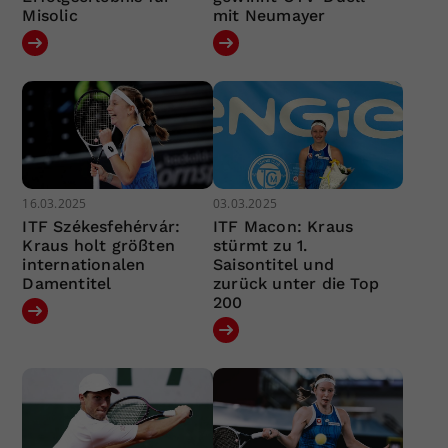
Misolic
mit Neumayer
16.03.2025
03.03.2025
ITF Székesfehérvár:
ITF Macon: Kraus
Kraus holt größten
stürmt zu 1.
internationalen
Saisontitel und
Damentitel
zurück unter die Top
200