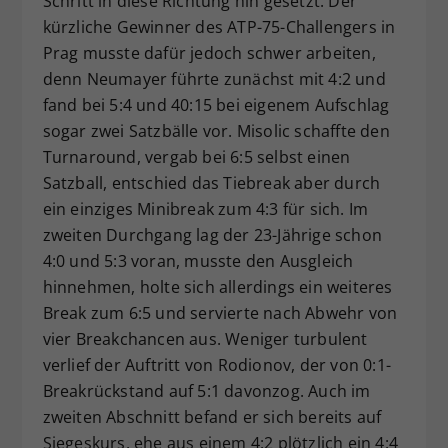
Schritt in diese Richtung hin gesetzt. Der
kürzliche Gewinner des ATP-75-Challengers in
Prag musste dafür jedoch schwer arbeiten,
denn Neumayer führte zunächst mit 4:2 und
fand bei 5:4 und 40:15 bei eigenem Aufschlag
sogar zwei Satzbälle vor. Misolic schaffte den
Turnaround, vergab bei 6:5 selbst einen
Satzball, entschied das Tiebreak aber durch
ein einziges Minibreak zum 4:3 für sich. Im
zweiten Durchgang lag der 23-Jährige schon
4:0 und 5:3 voran, musste den Ausgleich
hinnehmen, holte sich allerdings ein weiteres
Break zum 6:5 und servierte nach Abwehr von
vier Breakchancen aus. Weniger turbulent
verlief der Auftritt von Rodionov, der von 0:1-
Breakrückstand auf 5:1 davonzog. Auch im
zweiten Abschnitt befand er sich bereits auf
Siegeskurs, ehe aus einem 4:2 plötzlich ein 4:4