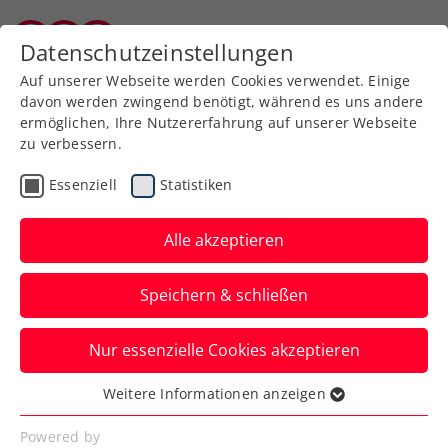
Zurück zur Newsübersicht
Datenschutzeinstellungen
Burgenländischer Tennisverband
Auf unserer Webseite werden Cookies verwendet. Einige
davon werden zwingend benötigt, während es uns andere
ermöglichen, Ihre Nutzererfahrung auf unserer Webseite
zu verbessern.
ATP
Turniere
Essenziell
Statistiken
French Open: Misolic
gewinnt ÖTV-Duell mit
Alle akzeptieren
Neumayer in der
Speichern & schließen
Qualifikation
Nur essenzielle Cookies akzeptieren
Auch Jurij Rodionov steht beim Grand
Slam in Paris in der dritten und letzten
Weitere Informationen anzeigen
Essenziell
Runde der Vorausscheidung.
Essenzielle Cookies werden für grundlegende
Powered by